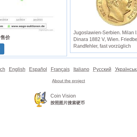
Jugoslawien-Serbien. Milan I
开售价
Dinara 1882 V, Wien. Friedb
Randfehler, fast vorzüglich
情
ch
English
Español
Français
Italiano
Русский
Українськ
About the project
Coin Vision
按照图片搜索硬币