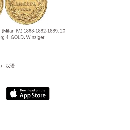
. (Milan IV.) 1868-1882-1889. 20
erg 4. GOLD. Winziger
а
汉语