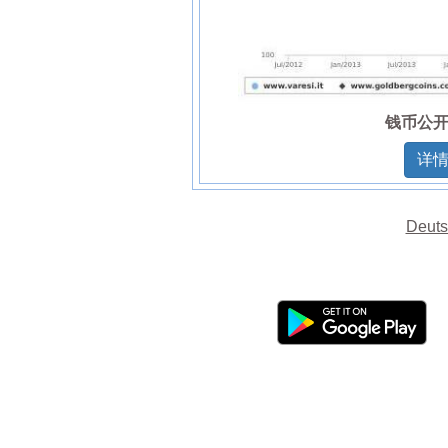
钱币公
详
Deuts