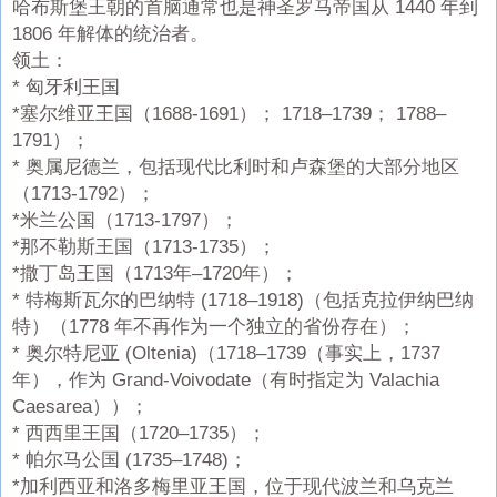
哈布斯堡王朝的首脑通常也是神圣罗马帝国从 1440 年到
1806 年解体的统治者。
领土：
* 匈牙利王国
*塞尔维亚王国（1688-1691）； 1718–1739； 1788–
1791）；
* 奥属尼德兰，包括现代比利时和卢森堡的大部分地区
（1713-1792）；
*米兰公国（1713-1797）；
*那不勒斯王国（1713-1735）；
*撒丁岛王国（1713年–1720年）；
* 特梅斯瓦尔的巴纳特 (1718–1918)（包括克拉伊纳巴纳
特）（1778 年不再作为一个独立的省份存在）；
* 奥尔特尼亚 (Oltenia)（1718–1739（事实上，1737
年），作为 Grand-Voivodate（有时指定为 Valachia
Caesarea））；
* 西西里王国（1720–1735）；
* 帕尔马公国 (1735–1748)；
*加利西亚和洛多梅里亚王国，位于现代波兰和乌克兰