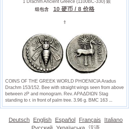
1 Drachm Ancient Greece (1100BC-330) 銀
10 硬币
/ 8 价格
组包含
⇑
COINS OF THE GREEK WORLD PHOENICIA Aradus
Drachm 153/152. Bee with straight wings seen from above
between zP and monogram. Rev. APAΔDIΩN Stag
standing to r. in front of palm tree. 3.96 g. BMC 163 ...
Deutsch
English
Español
Français
Italiano
Русский
Українська
汉语