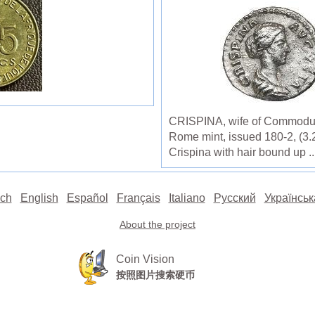
CRISPINA, wife of Commodus, 
Rome mint, issued 180-2, (3.26
Crispina with hair bound up ..
ch
English
Español
Français
Italiano
Русский
Українськ
About the project
Coin Vision
按照图片搜索硬币