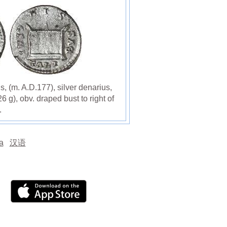
(m. A.D.177), silver denarius,
 g), obv. draped bust to right of
.
а
汉语