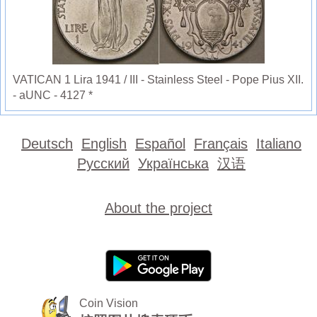
VATICAN 1 Lira 1941 / III - Stainless Steel - Pope Pius XII.
- aUNC - 4127 *
Deutsch
English
Español
Français
Italiano
Русский
Українська
汉语
About the project
Coin Vision