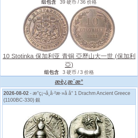
组包含
39 硬币 / 36 价格
10 Stotinka 保加利亚 青铜 亞歷山大一世 (保加利
亞)
组包含
3 硬币 / 3 价格
æè¿æ´æ°
2026-08-02
- æ°ç¡¬å¸å·²æ·»å å° 1 Drachm Ancient Greece
(1100BC-330) 銀