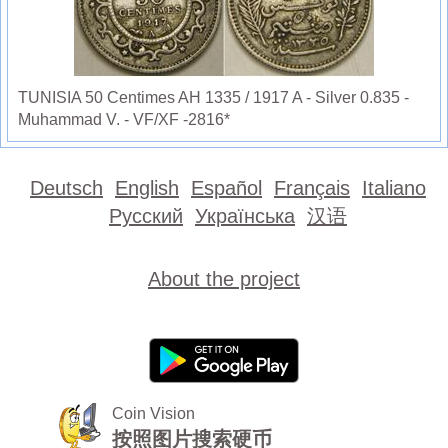
TUNISIA 50 Centimes AH 1335 / 1917 A - Silver 0.835 -
Muhammad V. - VF/XF -2816*
Deutsch
English
Español
Français
Italiano
Русский
Українська
汉语
About the project
Coin Vision
按照图片搜索硬币