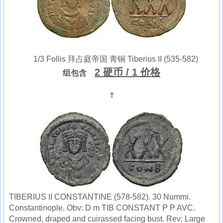
1/3 Follis 拜占庭帝国 青铜 Tiberius II (535-582)
2 硬币
/ 1 价格
组包含
⇑
TIBERIUS II CONSTANTINE (578-582). 30 Nummi.
Constantinople. Obv: D m TIB CONSTANT P P AVC.
Crowned, draped and cuirassed facing bust. Rev: Large