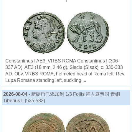
⇑
Constantinus I AE3, VRBS ROMA Constantinus I (306-
337 AD). AE3 (18 mm, 2.46 g), Siscia (Sisak), c. 330-333
AD. Obv. VRBS ROMA, helmeted head of Roma left. Rev.
Lupa Romana standing left, suckling ...
2026-08-04
- 新硬币已添加到 1/3 Follis 拜占庭帝国 青铜
Tiberius II (535-582)