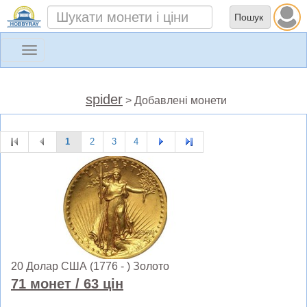
Toggle
navigation
spider
> Добавлені монети
1
2
3
4
20 Долар США (1776 - ) Золото
71 монет
/ 63 цін