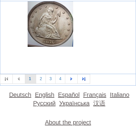
1
2
3
4
Deutsch
English
Español
Français
Italiano
Русский
Українська
汉语
About the project