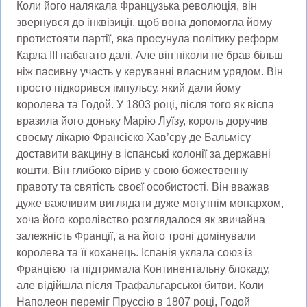
Коли його налякала Французька революція, він
звернувся до інквізиції, щоб вона допомогла йому
протистояти партії, яка просунула політику реформ
Карла III набагато далі. Але він ніколи не брав більш
ніж пасивну участь у керуванні власним урядом. Він
просто підкорився імпульсу, який дали йому
королева та Годой. У 1803 році, після того як віспа
вразила його доньку Марію Луїзу, король доручив
своєму лікарю Франсіско Хав’єру де Бальмісу
доставити вакцину в іспанські колонії за державні
кошти. Він глибоко вірив у свою божественну
правоту та святість своєї особистості. Він вважав
дуже важливим виглядати дуже могутнім монархом,
хоча його королівство розглядалося як звичайна
залежність Франції, а на його троні домінували
королева та її коханець. Іспанія уклала союз із
Францією та підтримала Континентальну блокаду,
але відійшла після Трафальгарської битви. Коли
Наполеон переміг Пруссію в 1807 році, Годой