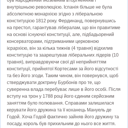
був народжений іноземним вторгненням і
внутрішньою революцією. Іспанія більше не була
абсолютною монархією згідно з ліберальною
конституцією 1812 року. Фердинанд, повернувшись
на престол, гарантував лібералам, що він правитиме
на основі існуючої конституції, але, підбадьорений
консерваторами, підтриманими церковною
ієрархією, він за кілька тижнів (4 травня) відхилив
конституцію та заарештував ліберальних лідерів (10
травня), виправдовуючи свої дії неприйняттям
конституції, прийнятої Кортесами за його відсутності
та без його згоди. Таким чином, він повернувся, щоб
стверджувати доктрину Бурбонів про те, що
суверенна влада перебуває лише в його особі. Після
вступу на трон у 1788 році його єдиним серйозним
заняттям було полювання. Справами залишилася
керувати його дружина та її коханець Мануель де
Годой. Хоча Годой фактично зайняв його дружину та
посаду, король був прихильним до нього все життя.