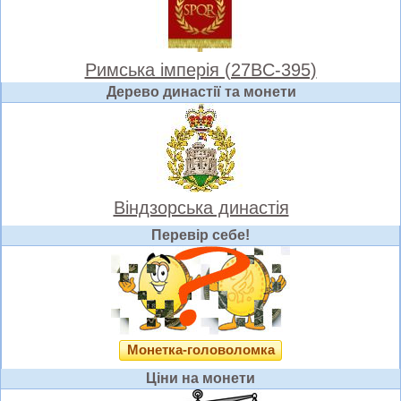
Римська імперія (27BC-395)
Дерево династії та монети
Віндзорська династія
Перевір себе!
Монетка-головоломка
Ціни на монети