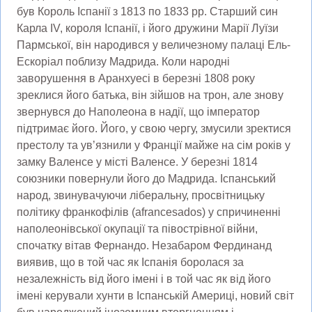
був Король Іспанії з 1813 по 1833 рр. Старший син
Карла IV, короля Іспанії, і його дружини Марії Луїзи
Пармської, він народився у величезному палаці Ель-
Ескоріал поблизу Мадрида. Коли народні
заворушення в Аранхуесі в березні 1808 року
зреклися його батька, він зійшов на трон, але знову
звернувся до Наполеона в надії, що імператор
підтримає його. Його, у свою чергу, змусили зректися
престолу та ув’язнили у Франції майже на сім років у
замку Валенсе у місті Валенсе. У березні 1814
союзники повернули його до Мадрида. Іспанський
народ, звинувачуючи ліберальну, просвітницьку
політику франкофілів (afrancesados) у спричиненні
наполеонівської окупації та півострівної війни,
спочатку вітав Фернандо. Незабаром Фердинанд
виявив, що в той час як Іспанія боролася за
незалежність від його імені і в той час як від його
імені керували хунти в Іспанській Америці, новий світ