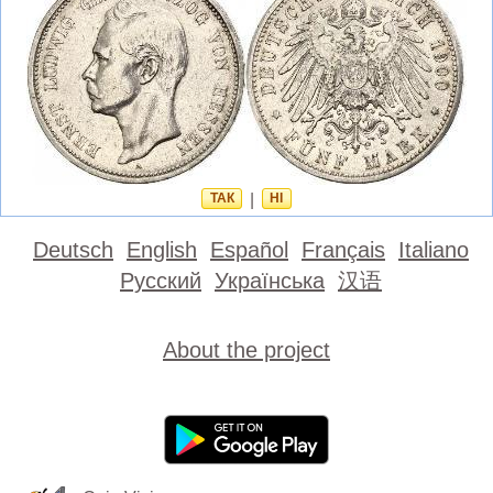
ТАК
|
НІ
Deutsch
English
Español
Français
Italiano
Русский
Українська
汉语
About the project