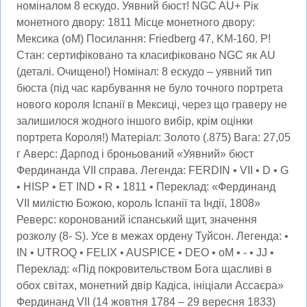
номіналом 8 ескудо. Уявний бюст! NGC AU+ Рік
монетного двору: 1811 Місце монетного двору:
Мексика (oM) Посилання: Friedberg 47, KM-160. Р!
Стан: сертифіковано та класифіковано NGC як AU
(деталі. Очищено!) Номінал: 8 ескудо – уявний тип
бюста (під час карбування не було точного портрета
нового короля Іспанії в Мексиці, через що граверу не
залишилося жодного іншого вибір, крім оцінки
портрета Короля!) Матеріал: Золото (.875) Вага: 27,05
г Аверс: Дарпод і броньований «Уявний» бюст
Фердинанда VII справа. Легенда: FERDIN • VII • D • G
• HISP • ET IND • R • 1811 • Переклад: «Фердинанд
VII милістю Божою, король Іспанії та Індії, 1808»
Реверс: коронований іспанський щит, значення
розколу (8- S). Усе в межах ордену Туйсон. Легенда: •
IN • UTROQ • FELIX • AUSPICE • DEO • oM • - • JJ •
Переклад: «Під покровительством Бога щасливі в
обох світах, монетний двір Кадіса, ініціали Ассаєра»
Фердинанд VII (14 жовтня 1784 – 29 вересня 1833)