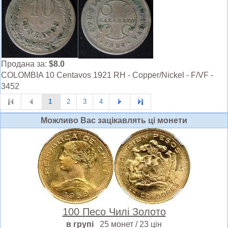
Продана за:
$8.0
COLOMBIA 10 Centavos 1921 RH - Copper/Nickel - F/VF -
3452
1
2
3
4
Можливо Вас зацiкавлять цi монети
100 Песо Чилі Золото
в групі
25 монет / 23 цін