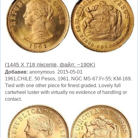
(1445 X 718 пікселів, файл: ~190K)
Добавив:
anonymous 2015-05-01
1961,CHILE. 50 Pesos, 1961. NGC MS-67.Fr-55; KM-169.
Tied with one other piece for finest graded. Lovely full
cartwheel luster with virtually no evidence of handling or
contact.