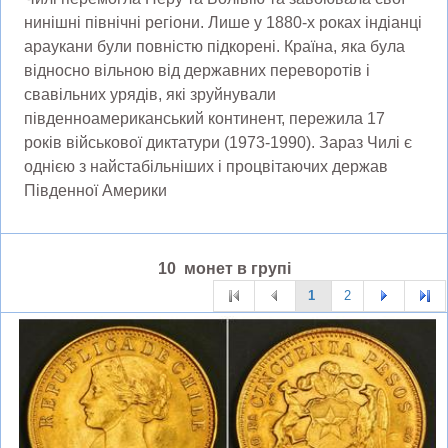
нинішні північні регіони. Лише у 1880-х роках індіанці
араукани були повністю підкорені. Країна, яка була
відносно вільною від державних переворотів і
свавільних урядів, які зруйнували
південноамериканський континент, пережила 17
років військової диктатури (1973-1990). Зараз Чилі є
однією з найстабільніших і процвітаючих держав
Південної Америки
10 монет в групі
1
2