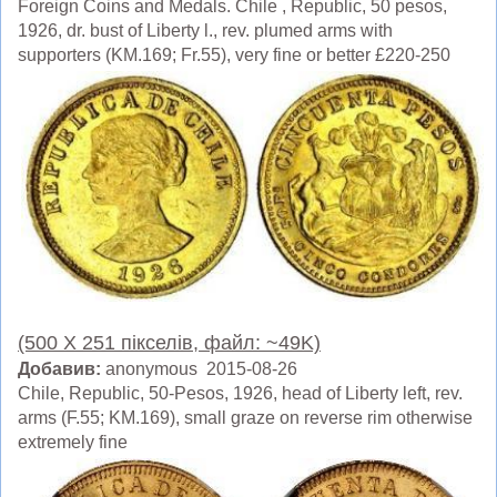
Foreign Coins and Medals. Chile , Republic, 50 pesos,
1926, dr. bust of Liberty l., rev. plumed arms with
supporters (KM.169; Fr.55), very fine or better £220-250
(500 X 251 пікселів, файл: ~49K)
Добавив:
anonymous 2015-08-26
Chile, Republic, 50-Pesos, 1926, head of Liberty left, rev.
arms (F.55; KM.169), small graze on reverse rim otherwise
extremely fine