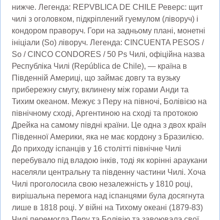
нижче. Легенда: REPVBLICA DE CHILE Реверс: щит
чилі з оголовком, підкріплений гуемулом (ліворуч) і
кондором праворуч. Гори на задньому плані, монетні
ініціали (So) ліворуч. Легенда: CINCUENTA PESOS /
So / CINCO CONDORES / 50 Ps Чилі, офіційна назва
Республіка Чилі (República de Chile), — країна в
Південній Америці, що займає довгу та вузьку
прибережну смугу, вклинену між горами Анди та
Тихим океаном. Межує з Перу на півночі, Болівією на
північному сході, Аргентиною на сході та протокою
Дрейка на самому півдні країни. Це одна з двох країн
Південної Америки, яка не має кордону з Бразилією.
До приходу іспанців у 16 ​​столітті північне Чилі
перебувало під владою інків, тоді як корінні араукани
населяли центральну та південну частини Чилі. Хоча
Чилі проголосила свою незалежність у 1810 році,
вирішальна перемога над іспанцями була досягнута
лише в 1818 році. У війні на Тихому океані (1879-83)
Чилі перемогла Перу та Болівію та завоювала свої