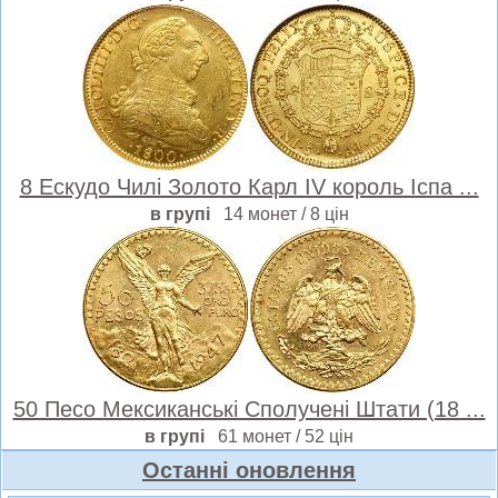
8 Ескудо Чилі Золото Карл IV король Іспа ...
в групі
14 монет / 8 цін
50 Песо Мексиканські Сполучені Штати (18 ...
в групі
61 монет / 52 цін
Oстанні оновлення