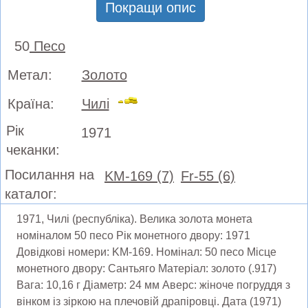
Покращи опис
50
Песо
Метал:
Золото
Країна:
Чилі
Рік
1971
чеканки:
Посилання на
KM-169 (7)
Fr-55 (6)
каталог:
1971, Чилі (республіка). Велика золота монета
номіналом 50 песо Рік монетного двору: 1971
Довідкові номери: KM-169. Номінал: 50 песо Місце
монетного двору: Сантьяго Матеріал: золото (.917)
Вага: 10,16 г Діаметр: 24 мм Аверс: жіноче погруддя з
вінком із зіркою на плечовій драпіровці. Дата (1971)