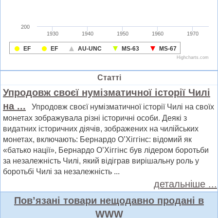
Статті
Упродовж своєї нумізматичної історії Чилі
на ...
Упродовж своєї нумізматичної історії Чилі на своїх
монетах зображувала різні історичні особи. Деякі з
видатних історичних діячів, зображених на чилійських
монетах, включають: Бернардо О’Хіггінс: відомий як
«батько нації», Бернардо О’Хіггінс був лідером боротьби
за незалежність Чилі, який відіграв вирішальну роль у
боротьбі Чилі за незалежність ...
детальніше ...
Пов’язані товари нещодавно продані в
WWW