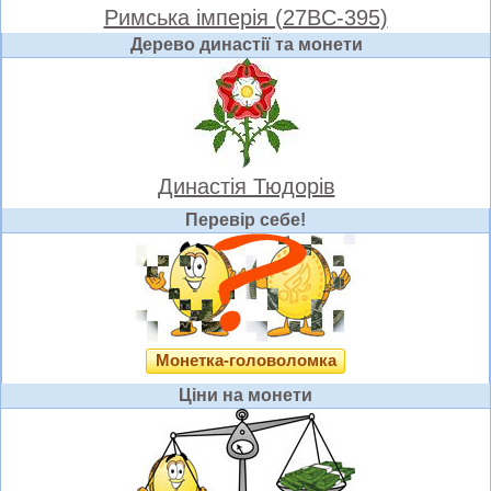
Римська імперія (27BC-395)
Дерево династії та монети
Династія Тюдорів
Перевір себе!
Монетка-головоломка
Ціни на монети