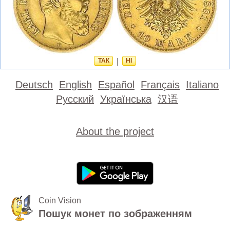
ТАК
|
НІ
Deutsch
English
Español
Français
Italiano
Русский
Українська
汉语
About the project
Coin Vision
Пошук монет по зображенням