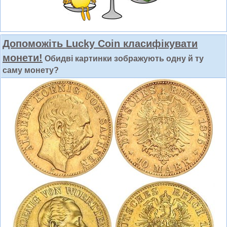
Допоможіть Lucky Coin класифікувати
монети!
Обидві картинки зображують одну й ту
саму монету?