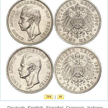
ТАК
|
НІ
Deutsch
English
Español
Français
Italiano