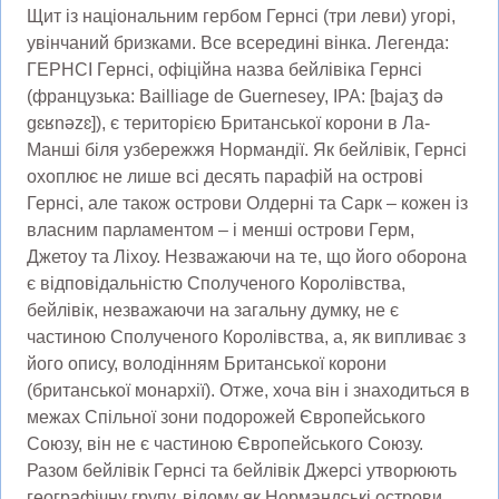
Щит із національним гербом Гернсі (три леви) угорі,
увінчаний бризками. Все всередині вінка. Легенда:
ГЕРНСІ Гернсі, офіційна назва бейлівіка Гернсі
(французька: Bailliage de Guernesey, IPA: [bajaʒ də
ɡɛʁnəzɛ]), є територією Британської корони в Ла-
Манші біля узбережжя Нормандії. Як бейлівік, Гернсі
охоплює не лише всі десять парафій на острові
Гернсі, але також острови Олдерні та Сарк – кожен із
власним парламентом – і менші острови Герм,
Джетоу та Ліхоу. Незважаючи на те, що його оборона
є відповідальністю Сполученого Королівства,
бейлівік, незважаючи на загальну думку, не є
частиною Сполученого Королівства, а, як випливає з
його опису, володінням Британської корони
(британської монархії). Отже, хоча він і знаходиться в
межах Спільної зони подорожей Європейського
Союзу, він не є частиною Європейського Союзу.
Разом бейлівік Гернсі та бейлівік Джерсі утворюють
географічну групу, відому як Нормандські острови.