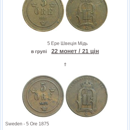
5 Ере Швеція Мідь
22 монет
/ 21 цін
в групі
⇑
Sweden - 5 Ore 1875