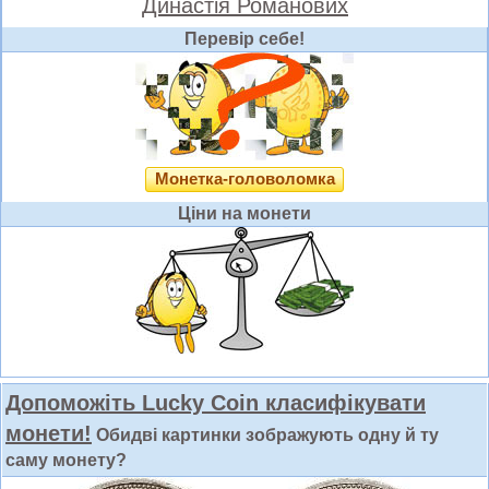
Династія Романових
Перевір себе!
Монетка-головоломка
Ціни на монети
Допоможіть Lucky Coin класифікувати
монети!
Обидві картинки зображують одну й ту
саму монету?