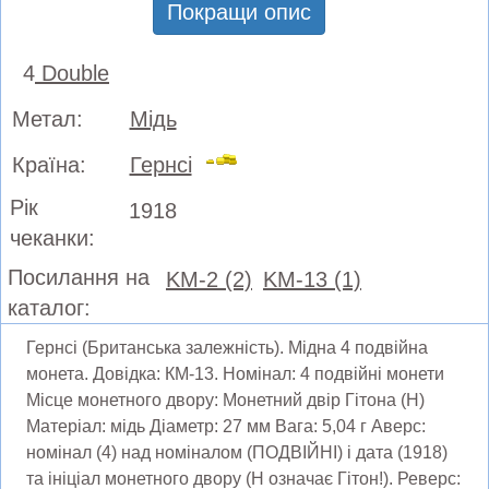
Покращи опис
4
Double
Метал:
Мідь
Країна:
Гернсі
Рік
1918
чеканки:
Посилання на
KM-2 (2)
KM-13 (1)
каталог:
Гернсі (Британська залежність). Мідна 4 подвійна
монета. Довідка: КМ-13. Номінал: 4 подвійні монети
Місце монетного двору: Монетний двір Гітона (H)
Матеріал: мідь Діаметр: 27 мм Вага: 5,04 г Аверс:
номінал (4) над номіналом (ПОДВІЙНІ) і дата (1918)
та ініціал монетного двору (Н означає Гітон!). Реверс: