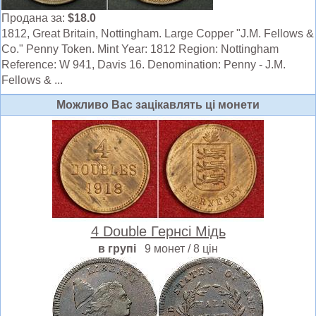
Продана за:
$18.0
1812, Great Britain, Nottingham. Large Copper "J.M. Fellows &
Co." Penny Token. Mint Year: 1812 Region: Nottingham
Reference: W 941, Davis 16. Denomination: Penny - J.M.
Fellows & ...
Можливо Вас зацiкавлять цi монети
4 Double Гернсі Мідь
в групі
9 монет / 8 цін