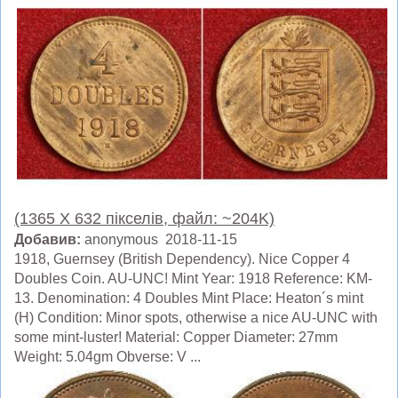
(1365 X 632 пікселів, файл: ~204K)
Добавив:
anonymous 2018-11-15
1918, Guernsey (British Dependency). Nice Copper 4
Doubles Coin. AU-UNC! Mint Year: 1918 Reference: KM-
13. Denomination: 4 Doubles Mint Place: Heaton´s mint
(H) Condition: Minor spots, otherwise a nice AU-UNC with
some mint-luster! Material: Copper Diameter: 27mm
Weight: 5.04gm Obverse: V ...