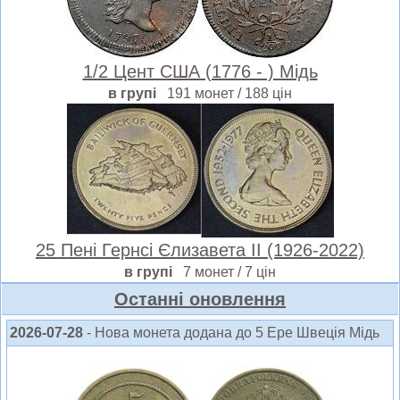
1/2 Цент США (1776 - ) Мідь
в групі
191 монет / 188 цін
25 Пені Гернсі Єлизавета II (1926-2022)
в групі
7 монет / 7 цін
Oстанні оновлення
2026-07-28
- Нова монета додана до 5 Ере Швеція Мідь