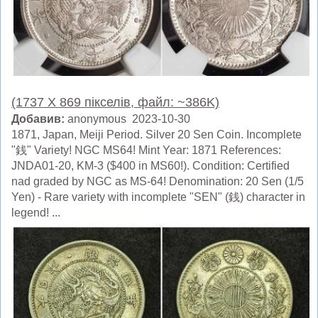
(1737 X 869 пікселів, файл: ~386K)
Добавив:
anonymous 2023-10-30
1871, Japan, Meiji Period. Silver 20 Sen Coin. Incomplete
"銭" Variety! NGC MS64! Mint Year: 1871 References:
JNDA01-20, KM-3 ($400 in MS60!). Condition: Certified
nad graded by NGC as MS-64! Denomination: 20 Sen (1/5
Yen) - Rare variety with incomplete "SEN" (銭) character in
legend! ...