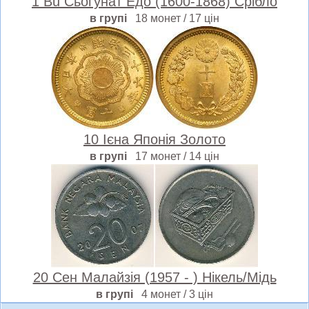
1 Bu Сьоґунат Едо (1600-1868) Срібло
в групі
18 монет / 17 цін
10 Ієна Японія Золото
в групі
17 монет / 14 цін
20 Сен Малайзія (1957 - ) Нікель/Мідь
в групі
4 монет / 3 цін