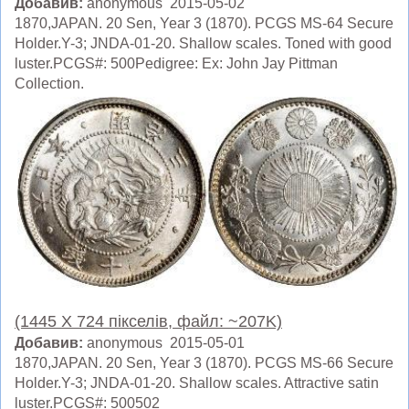
Добавив:
anonymous 2015-05-02
1870,JAPAN. 20 Sen, Year 3 (1870). PCGS MS-64 Secure
Holder.Y-3; JNDA-01-20. Shallow scales. Toned with good
luster.PCGS#: 500Pedigree: Ex: John Jay Pittman
Collection.
(1445 X 724 пікселів, файл: ~207K)
Добавив:
anonymous 2015-05-01
1870,JAPAN. 20 Sen, Year 3 (1870). PCGS MS-66 Secure
Holder.Y-3; JNDA-01-20. Shallow scales. Attractive satin
luster.PCGS#: 500502