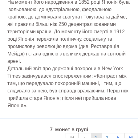
На момент його народження в 1852 році Японія була
ізольованою, доіндустріальною, феодальною
країною, де домінували сьогунат Токугава та дайме,
які правили більш ніж 250 децентралізованими
територіями країни. До моменту його смерті в 1912
році Японія пережила політичну, соціальну та
промислову революцію вдома (див. Реставрація
Мейдзі) і стала однією з великих держав на світовій
арені.
Детальний звіт про державні похорони в New York
Times закінчувався спостереженням: «Контраст між
тим, що передувало похоронній машині, і тим, що
слідувало за нею, був справді вражаючим. Перш ніж
прийшла стара Японія; після неї прийшла нова
Японія».
7 монет в групі
1
2