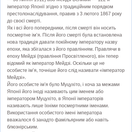
імператор Японії згідно з традиційним порядком
престолонаслідування, правив з 3 лютого 1867 року
до своєї смерті.
Як і всі його попередники, після смерті він носить
посмертне ім’я. Після його смерті була встановлена ​​
нова традиція давати покійному імператору назву
епохи, яка збігалася з його правлінням. Правлячи в
епоху Мейдзі (правління Просвітленого), він тепер
відомий як імператор Мейдзі. Оскільки це не
особисте ім’я, точніше його слід називати «імператор
Мейдзі».
Його особисте ім'я було Муцухіто, і хоча за межами
Японії його іноді називають цим іменем або
імператором Муцухіто, в Японії імператорів
називають лише їхніми посмертними іменами.
Використання особистого імені імператора
вважалося б занадто фамільярним або навіть
блюзнірським.