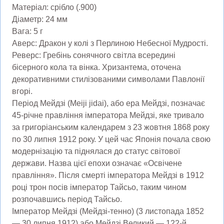
Матеріал: срібло (.900)
Діаметр: 24 мм
Вага: 5 г
Аверс: Дракон у колі з Перлиною Небесної Мудрості.
Реверс: Гребінь сонячного світла всередині
бісерного кола та вінка. Хризантема, оточена
декоративними стилізованими символами Павлонії
вгорі.
Період Мейдзі (Meiji jidai), або ера Мейдзі, позначає
45-річне правління імператора Мейдзі, яке тривало
за григоріанським календарем з 23 жовтня 1868 року
по 30 липня 1912 року. У цей час Японія почала свою
модернізацію та піднялася до статус світової
держави. Назва цієї епохи означає «Освічене
правління». Після смерті імператора Мейдзі в 1912
році трон посів імператор Тайсьо, таким чином
розпочавшись період Тайсьо.
Імператор Мейдзі (Мейдзі-тенно) (3 листопада 1852
— 30 липня 1912) або Мейдзі Великий — 122-й