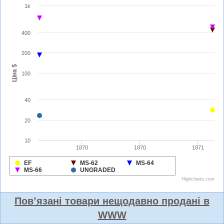
Пов’язані товари нещодавно продані в
WWW