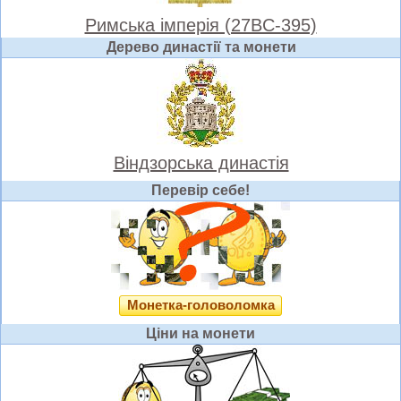
Римська імперія (27BC-395)
Дерево династії та монети
Віндзорська династія
Перевір себе!
Монетка-головоломка
Ціни на монети