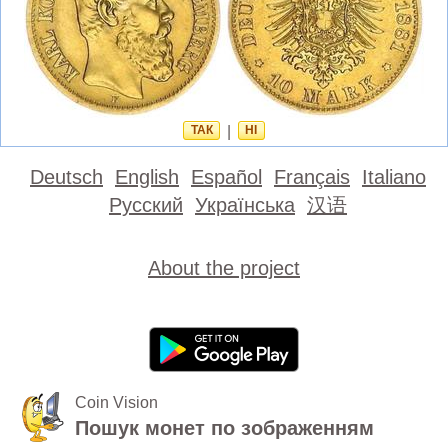
ТАК
|
НІ
Deutsch
English
Español
Français
Italiano
Русский
Українська
汉语
About the project
Coin Vision
Пошук монет по зображенням