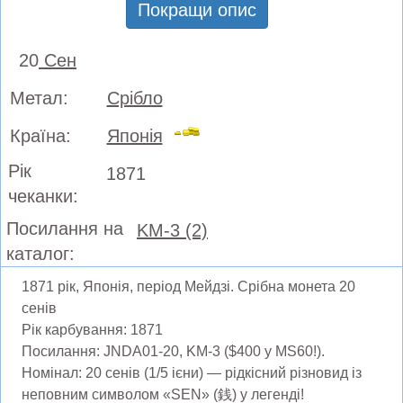
Покращи опис
20
Сен
Метал:
Срібло
Країна:
Японія
Рік
1871
чеканки:
Посилання на
KM-3 (2)
каталог:
1871 рік, Японія, період Мейдзі. Срібна монета 20
сенів
Рік карбування: 1871
Посилання: JNDA01-20, KM-3 ($400 у MS60!).
Номінал: 20 сенів (1/5 ієни) — рідкісний різновид із
неповним символом «SEN» (銭) у легенді!