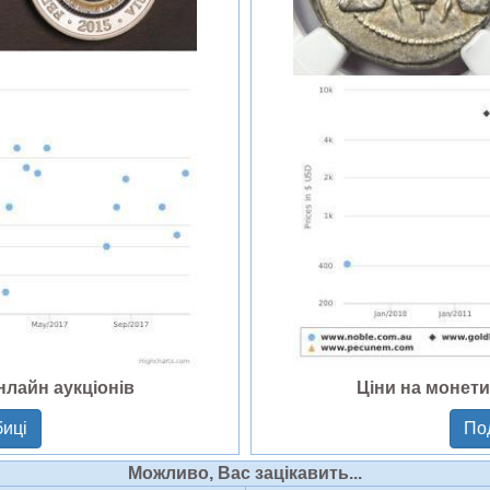
нлайн аукціонів
Ціни на монети
иці
По
Можливо, Вас зацікавить...