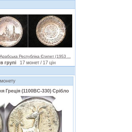
Арабська Республіка Єгипет (1953 ...
в групі
17 монет / 17 цін
а монету
я Греція (1100BC-330) Срібло