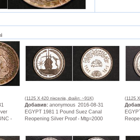
і
(1125 X 420 пікселів, файл: ~91K)
(1125 X
31
Добавив:
anonymous 2016-08-31
Добав
ver
EGYPT 1981 1 Pound Suez Canal
EGYPT
UNC -
Reopening Silver Proof - Mtg=2000
Reopen