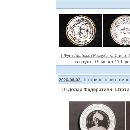
1 Фунт Арабська Республіка Єгипет (
в групі
19 монет / 19 цін
- Історичні ціни на мо
2026-08-02
10 Долар Федеративні Штати М