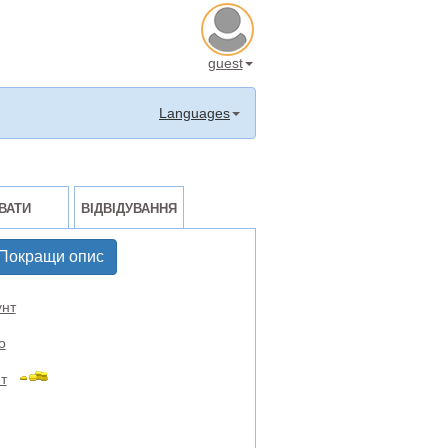
guest
Languages
ВАТИ
ВІДВІДУВАННЯ
Покращи опис
нт
о
т