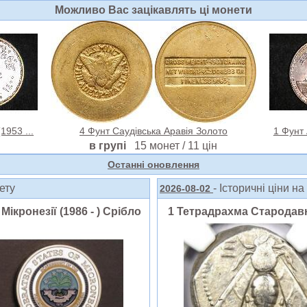
Можливо Вас зацiкавлять цi монети
1953 ...
4 Фунт Саудівська Аравія Золото
1 Фунт 
в групі
15 монет / 11 цін
Oстанні оновлення
нету
- Історичні ціни н
2026-08-02
ікронезії (1986 - ) Срібло
1 Тетрадрахма Стародавн