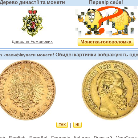
Дерево династії та монети
Перевір себе!
Династія Романових
Монетка-головоломка
Обидві картинки зображують одн
n класифікувати монети!
ТАК
|
НІ