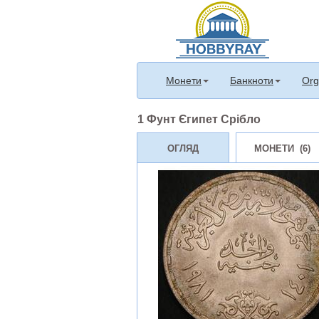
Монети
Банкноти
Org
1 Фунт Єгипет Срібло
ОГЛЯД
МОНЕТИ (6)