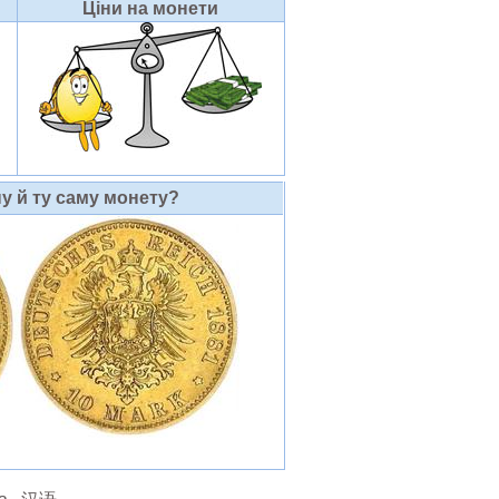
Ціни на монети
у й ту саму монету?