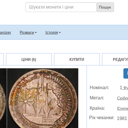
anizer
Розваги
Історія
ЦІНИ (6)
КУПИТИ
РЕДАГУ
Номінал:
1
Фу
Метал:
Срібл
Країна:
Єгипе
Рік чеканки:
1981