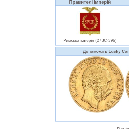
Правителі Імперій
Римська імперія (27BC-395)
Допоможіть Lucky Coi