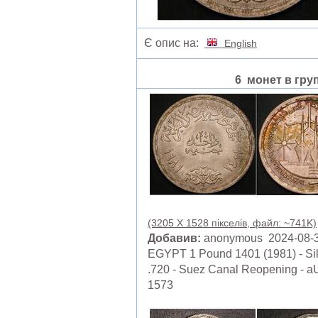
Є опис на:
English
6 монет в груп
(3205 X 1528 пікселів, файл: ~741K)
Добавив:
anonymous 2024-08-
EGYPT 1 Pound 1401 (1981) - Sil
.720 - Suez Canal Reopening - a
1573