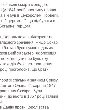
ною після смерті молодого
а (у 1841 році) анонімну працю
ка він був віце-королем Норвегії.
ьній церемонії, що відбулася в
Богарне, герцога
оці король почав підозрювати
ь власного зречення. Якщо Оскар
го батька було сумно відомим,
ркований характер, як опозиція,
 не хотів чути про будь-яку
их заходів було встановлення
році проголосив, що брати і
пори зі спільним значком Союзу
 Святого Олава 21 серпня 1847
равління Оскара I були
нні до нього в 1857 році заявив,
ків.
ав Данію проти Королівства