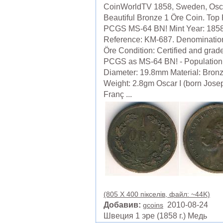
CoinWorldTV 1858, Sweden, Osca
Beautiful Bronze 1 Öre Coin. Top
PCGS MS-64 BN! Mint Year: 185
Reference: KM-687. Denomination
Öre Condition: Certified and grad
PCGS as MS-64 BN! - Population 
Diameter: 19.8mm Material: Bron
Weight: 2.8gm Oscar I (born Jose
Franç ...
(805 X 400 пікселів, файл: ~44K)
Добавив:
2010-08-24
gcoins
Швеция 1 эре (1858 г.) Медь