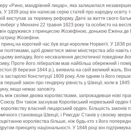
перу «Рино, мандрівний лицар», яка залишилася незаверше
У 1839 році він написав серію статей про народну освіту т
в якій виступав за тюремну реформу. Двічі за життя свого бать
тенберг у Мюнхені 22 травня 1823 року та особисто на весіл
, він одружився з принцесою Жозефіною, донькою Ежена де 
ератриці Жозефіни.
 принц на короткий час був віце-королем Норвегії. У 1838 р
ми політиками, щоб домогтися зміни міністерства або навіт
 цьому випадку, його несхвалення деспотичної поведінки йо
риву. Проте його лібералізм мав найбільш обережний і помі
естол (8 березня 1844 р.), виявила на свій великий жаль. Він
а застарілої Конституції 1809 року. Але одним із його перш
в перший закон про гендерну рівність у Швеції, коли в 1845 
ину, якщо немає заповіту.
ть між своїми двома королівствами, запровадивши нові пра
б Союзу. Він також заснував Королівський норвезький орден
королівству власний лицарський орден. Більшість законів п
ічного становища Швеції, і Риксдаг Станів у своєму зверне
цвітанню королівства більше, ніж будь-хто з його попередни
 другом принципу національності. У 1848 році він підтримув