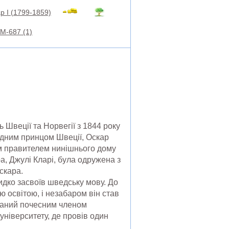
р I (1799-1859)
M-687 (1)
Швеції та Норвегії з 1844 року
лідним принцом Швеції, Оскар
им правителем нинішнього дому
а, Джулі Кларі, була одружена з
скара.
идко засвоїв шведську мову. До
 освітою, і незабаром він став
браний почесним членом
університету, де провів один