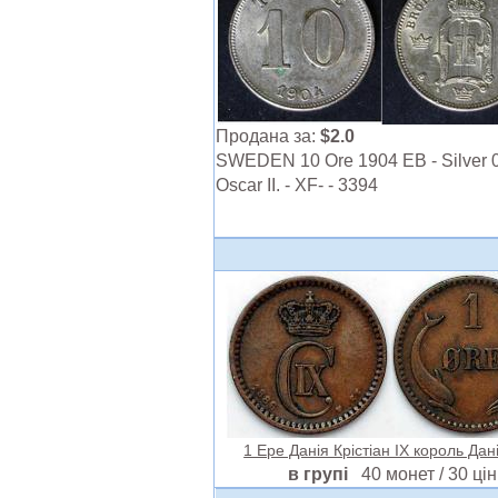
Продана за:
$2.0
SWEDEN 10 Ore 1904 EB - Silver 0
Oscar II. - XF- - 3394
1 Ере Данія Крістіан IX король Данії
в групі
40 монет / 30 цін