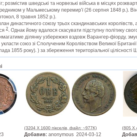
г; розмістив шведські та норвезькі війська в місцях розква
ередником у Мальмеському перемир'ї (26 серпня 1848 р.). Він
токол, 8 травня 1852 р.).
план династичного союзу трьох скандинавських королівств, а
2
ися
. Однак йому вдалося скасувати підступну політику свого
имагатиме ділянку узбережжя вздовж Варангер-фіорду, змус
м укласти союз зі Сполученим Королівством Великої Британії 
да 1855 року). ) за збереження територіальної цілісності Шв
і
(3204 X 1600 пікселів, файл: ~977K)
(805 X 
23
Добавив:
anonymous 2024-03-12
Добав