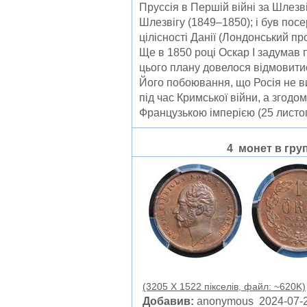
Пруссія в Першій війні за Шлезві
Шлезвігу (1849–1850); і був пос
цілісності Данії (Лондонський про
Ще в 1850 році Оскар I задумав 
цього плану довелося відмовит
Його побоювання, що Росія не в
під час Кримської війни, а згодо
Французькою імперією (25 листопа
4 монет в груп
(3205 X 1522 пікселів, файл: ~620K)
Добавив:
anonymous 2024-07-