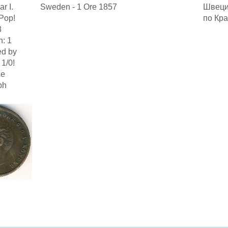
r I.
Sweden - 1 Ore 1857
Швеция
 Pop!
по Кра
8
: 1
ed by
1/0!
ze
ph