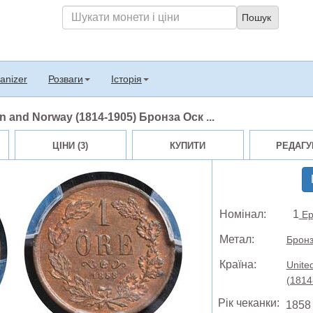
anizer
Розваги
Історія
 and Norway (1814-1905) Бронза Оск ...
ЦІНИ (3)
КУПИТИ
РЕДАГУ
Номінал:
1
Ер
Метал:
Брон
Країна:
Unite
(1814
Рік чеканки:
1858