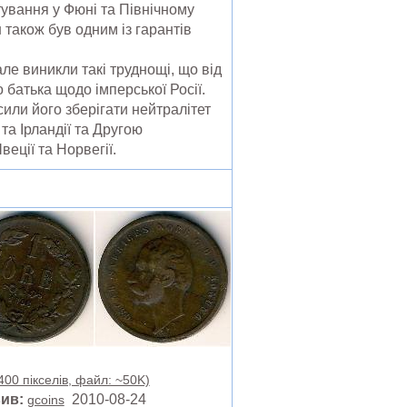
ртування у Фюні та Північному
 також був одним із гарантів
ле виникли такі труднощі, що від
 батька щодо імперської Росії.
или його зберігати нейтралітет
та Ірландії та Другою
еції та Норвегії.
400 пікселів, файл: ~50K)
ив:
2010-08-24
gcoins