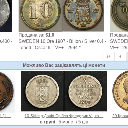
Продана за:
$1.0
Продана
.400 -
SWEDEN 10 Ore 1907 - Billon / Silver 0.4 -
SWEDEN 2
Toned - Oscar II. - VF+ - 2994 *
VF+ - 29
Можливо Вас зацiкавлять цi монети
 (1 ...
10 Skilling Данія Срібло Фредерик VI, ко ...
20 Крон
в групі
5 монет / 5 цін