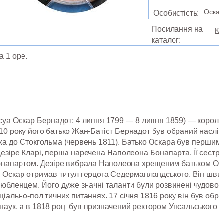
Оска
Особистість:
Посилання на
K
каталог:
а 1 оре.
уа Оскар Бернадот; 4 липня 1799 — 8 липня 1859) — король 
1810 року його батько Жан-Батіст Бернадот був обраний нас
ижа до Стокгольма (червень 1811). Батько Оскара був перш
езіре Кларі, перша наречена Наполеона Бонапарта. Її сестр
напартом. Дезіре вибрала Наполеона хрещеним батьком О
I Оскар отримав титул герцога Седерманландського. Він шв
любленцем. Його дуже значні таланти були розвинені чудовою
ціально-політичних питаннях. 17 січня 1816 року він був о
 наук, а в 1818 році був призначений ректором Упсальського 