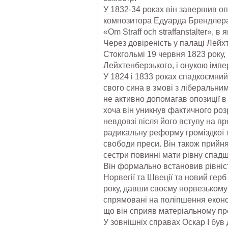
У 1832-34 роках він завершив о
композитора Едуарда Брендлера. 
«Om Straff och straffanstalter», 
Через довіреність у палаці Лейх
Стокгольмі 19 червня 1823 року
Лейхтенберзького, і онукою імп
У 1824 і 1833 роках спадкоємний
свого сина в змові з ліберальни
не активно допомагав опозиції в
хоча він уникнув фактичного роз
невдовзі після його вступу на пр
радикальну реформу громіздкої т
свободи преси. Він також прийня
сестри повинні мати рівну спадщ
Він формально встановив рівніс
Норвегії та Швеції та новий гер
року, давши своєму норвезькому 
спрямовані на поліпшення економ
що він сприяв матеріальному про
У зовнішніх справах Оскар I був