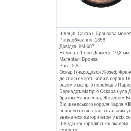
Швеція, Оскар I. Бронзова монет
Рік карбування: 1858
Довідка: КМ-687.
Номінал: 1 оре Діаметр: 19,8 мм
Матеріал: Бронза
Вага: 2,8 г
Оскар I (народився Жозеф Франс
до своєї смерті. Коли в серпні 
разом з матір'ю переїхав з Пар
Бернадот. Матір'ю Оскара була Д
братом Наполеона, Жозефом Бо
Від шведського короля Карла XII
повноліття він став загальним у
вважатися авторитетом у всіх со
Шведської королівської академії
семестр.