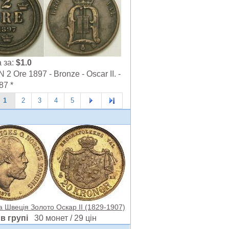
 за:
$1.0
 Ore 1897 - Bronze - Oscar II. -
87 *
1
2
3
4
5
а Швеція Золото Оскар II (1829-1907)
в групі
30 монет / 29 цін