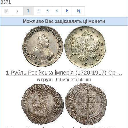
3371
1
2
3
4
Можливо Вас зацiкавлять цi монети
1 Рубль Російська імперія (1720-1917) Ср ...
в групі
63 монет / 56 цін