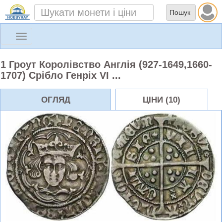
Toggle
navigation
1 Гроут Королівство Англія (927-1649,1660-
1707) Срібло Генріх VI ...
ОГЛЯД
ЦІНИ (10)