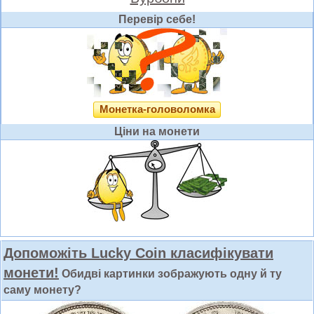
Перевір себе!
Монетка-головоломка
Ціни на монети
Допоможіть Lucky Coin класифікувати
монети!
Обидві картинки зображують одну й ту
саму монету?