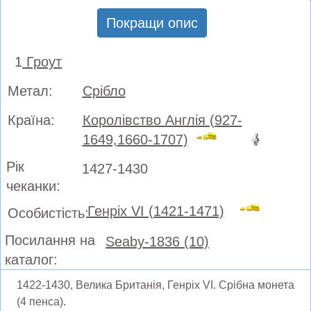
Покращи опис
1
Гроут
Метал:
Срібло
Країна:
Королівство Англія (927-
1649,1660-1707)
Рік
1427-1430
чеканки:
Генріх VI (1421-1471)
Особистість:
Посилання на
Seaby-1836 (10)
каталог:
1422-1430, Велика Британія, Генріх VI. Срібна монета
(4 пенса).