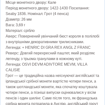
Місце монетного двору: Кале
Період монетного двору: 1422-1430 Посилання:
Seaby 1836. Номінал: Грот (4 пенса)
Діаметр: 26 мм
Вага: 3,69 г
Матеріал: срібло
Аверс: Повернений увінчаний бюст короля в полілобі
з внутрішніми декоративними трилисниками.
Легенда: + HENRIC DI GRA REX ANGL Z FRANC
Реверс: Довгий перехресний паштет, який розділяє
легенду, з трьома гранулами в кожному куті.
Легенда: OSVI DEVM ADIVTORE MEVM, VILLA
CALISIE
Грот — це традиційна назва неіснуючої англійської та
ірландської срібної монети вартістю чотири пенси, а
також шотландської монети, яка спочатку коштувала
чотири пенси, а пізніші випуски оцінювалися у вісім
пенсів і один шилінг. Саме після того, як французька
срібна монета потрапила в Англію, англійський гроут