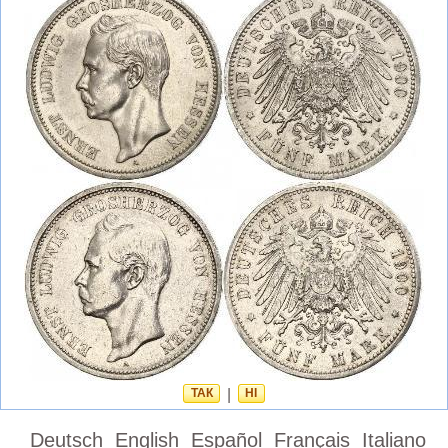
ТАК
|
НІ
Deutsch
English
Español
Français
Italiano