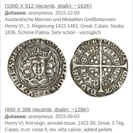
(1000 X 512 пікселів, файл: ~162K)
Добавив:
anonymous 2015-12-03
Ausländische Münzen und Medaillen Großbritannien
Henry VI., 1. Regierung 1422-1461. Groat, Calais. Seaby
1836. Schöne Patina. Sehr schön - vorzüglich
(800 X 396 пікселів, файл: ~128K)
Добавив:
anonymous 2015-09-03
Henry VI, first reign, annulet issue, 1422-30, Groat, 3.74g,
Calais, m.m. cross II, rev. villa calisie, added pellets