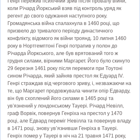
Генрі пережив психічний зрив після провалу війни,
коли Річард Йоркський взяв під контроль уряд як
регент до свого одужання наступного року.
Громадянська війна спалахнула в 1460 році, що
призвело до тривалого періоду династичного
конфлікту, відомого як війни троянд. 10 липня 1460
року в Нортгемптоні Генрі потрапив у полон до
Річарда Йоркського, але був врятований того ж
грудня силами, вірними Маргарет. Його було скинуто
29 березня 1461 року після перемоги при Тоутоні
сином Річарда, який зайняв престол як Едуард IV.
Генрі страждав від чергового зриву, і, незважаючи на
те, що Маргарет продовжувала чинити опір Едварду,
він був схоплений його силами в 1465 році та
ув'язнений у лондонському Тауері. Річард Невілл,
граф Ворвік, повернув Генріха на престол у 1470
році, але Едвард переміг Невілла та повернув владу
в 1471 році, знову ув’язнивши Генріха в Тауері.
Генріх помер у Тауері в ніч на 21 травня 1471 року,