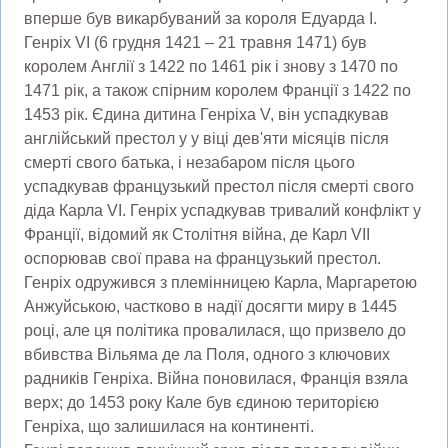
вперше був викарбуваний за короля Едуарда I.
Генріх VI (6 грудня 1421 – 21 травня 1471) був
королем Англії з 1422 по 1461 рік і знову з 1470 по
1471 рік, а також спірним королем Франції з 1422 по
1453 рік. Єдина дитина Генріха V, він успадкував
англійський престол у у віці дев'яти місяців після
смерті свого батька, і незабаром після цього
успадкував французький престол після смерті свого
діда Карла VI. Генріх успадкував тривалий конфлікт у
Франції, відомий як Столітня війна, де Карл VII
оспорював свої права на французький престол.
Генріх одружився з племінницею Карла, Маргаретою
Анжуйською, частково в надії досягти миру в 1445
році, але ця політика провалилася, що призвело до
вбивства Вільяма де ла Поля, одного з ключових
радників Генріха. Війна поновилася, Франція взяла
верх; до 1453 року Кале був єдиною територією
Генріха, що залишилася на континенті.