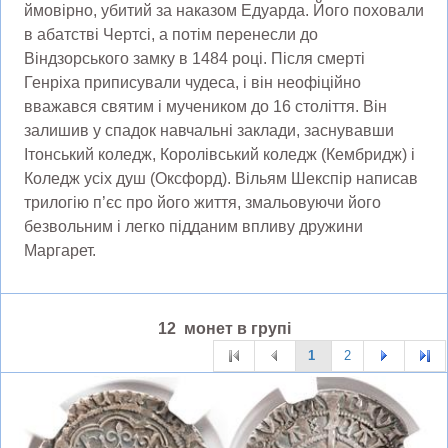
ймовірно, убитий за наказом Едуарда. Його поховали
в абатстві Чертсі, а потім перенесли до
Віндзорського замку в 1484 році. Після смерті
Генріха приписували чудеса, і він неофіційно
вважався святим і мучеником до 16 століття. Він
залишив у спадок навчальні заклади, заснувавши
Ітонський коледж, Королівський коледж (Кембридж) і
Коледж усіх душ (Оксфорд). Вільям Шекспір ​​написав
трилогію п’єс про його життя, змальовуючи його
безвольним і легко підданим впливу дружини
Маргарет.
12 монет в групі
1
2