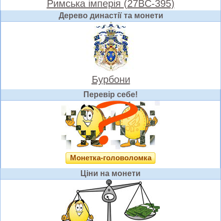
Римська імперія (27BC-395)
Дерево династії та монети
Бурбони
Перевір себе!
Монетка-головоломка
Ціни на монети