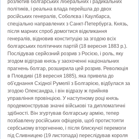
розлютив болгарських ліберальних і радикальних
політиків, і реальна влада перейшла до двох
російських генералів, Соболєва і Каулбарса,
спеціально направлених з Санкт-Петербурга. Князь,
після марних спроб домогтися відкликання
генералів, відновив конституцію за згодою всіх
болгарських політичних партій (18 вересня 1883 р.).
Послідував серйозний розрив з Росією, і роль, яку
згодом відіграв князь у заохоченні національних
прагнень болгар, розширила цей розрив. Революція
в Пловдиві (18 вересня 1885), яка привела до
об'єднання Східної Румелії з Болгарією, відбулася за
згодою Олександра, і він відразу ж прийняв
управління провінцією. У наступному році князь
продемонстрував значні військові та дипломатичні
здібності. Він згуртував болгарську армію, тепер
позбавлену російських офіцерів, щоб протистояти
сербському вторгненню, і після блискучої перемоги
під Сливницею (19 листопада) переслідував короля