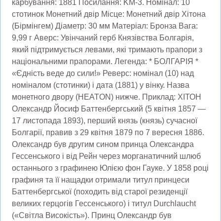
карбування: 1881 Посилання: KM-3. Номінал: 10
стотинок Монетний двір Місце: Монетний двір Хітона
(Бірмінгем) Діаметр: 30 мм Матеріал: Бронза Вага:
9,99 г Аверс: Увінчаний герб Князівства Болгарія,
який підтримується левами, які тримають прапори з
національними прапорами. Легенда: * БОЛГАРІЯ *
«Єдність веде до сили!» Реверс: номінал (10) над
номіналом (стотинки) і дата (1881) у вінку. Назва
монетного двору (HEATON) нижче. Приклад: ХІТОН
Олександр Йосиф Баттенбергський (5 квітня 1857 —
17 листопада 1893), перший князь (князь) сучасної
Болгарії, правив з 29 квітня 1879 по 7 вересня 1886.
Олександр був другим сином принца Олександра
Гессенського і від Рейн через морганатичний шлюб
останнього з графинею Юлією фон Гауке. У 1858 році
графиня та її нащадки отримали титул принцеси
Баттенбергської (походить від старої резиденції
великих герцогів Гессенського) і титул Durchlaucht
(«Світла Високість»). Принц Олександр був