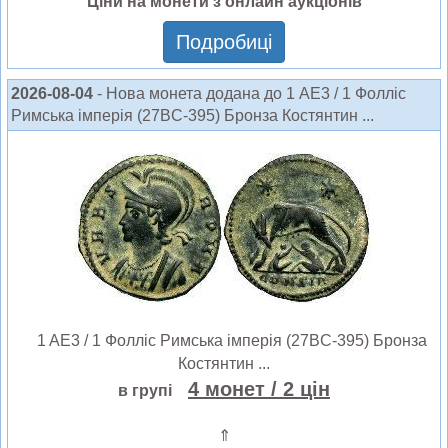
Ціни на монети з онлайн аукціонів
Подробиці
2026-08-04
- Нова монета додана до 1 AE3 / 1 Фолліс
Римська імперія (27BC-395) Бронза Костянтин ...
1 AE3 / 1 Фолліс Римська імперія (27BC-395) Бронза
Костянтин ...
4 монет
/ 2 цін
в групі
⇑