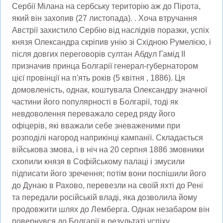
Сербії Мілана на сербську територію аж до Пірота,
який він захопив (27 листопада). . Хоча втручання
Австрії захистило Сербію від наслідків поразки, успіх
князя Олександра скріпив унію зі Східною Румелією, і
після довгих переговорів султан Абдул Гамід II
призначив принца Болгарії генерал-губернатором
цієї провінції на п'ять років (5 квітня , 1886). Ця
домовленість, однак, коштувала Олександру значної
частини його популярності в Болгарії, тоді як
невдоволення переважало серед ряду його
офіцерів, які вважали себе зневаженими при
розподілі нагород наприкінці кампанії. Складається
військова змова, і в ніч на 20 серпня 1886 змовники
схопили князя в Софійському палаці і змусили
підписати його зречення; потім вони поспішили його
до Дунаю в Рахово, перевезли на своїй яхті до Рені
та передали російській владі, яка дозволила йому
продовжити шлях до Лемберга. Однак незабаром він
повернувся до Болгарії в результаті успіху