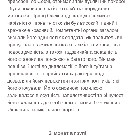
привезені до Софії, отримали там публічний похорон
і були поховані в на його пам'ять споруджено
мавзолей. Принц Олександр володів великою
чарівністю і привітністю; він був високий, гідний і
вражаюче красивий. Компетентні органи загалом
визнали його здібності як солдата. Як правитель він
припустився деяких помилок, але його молодість і
недосвідченість, а також надзвичайна складність
його становища пояснюють багато чого. Він мав
певні здібності до дипломатії, а його інтуїтивна
проникливість і сприйняття характеру іноді
дозволяли йому перехитрити хитрих політиків, які
його оточували. Його основною помилкою
залишалася відсутність наполегливості та рішучості;
його схильність до необережної мови, безсумнівно,
збільшила кількість його ворогів.
3 монет в групі