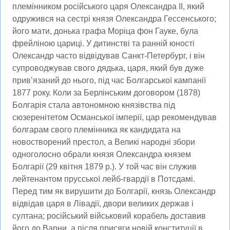
племінником російського царя Олександра II, який
одружився на сестрі князя Олександра Гессенського;
його мати, донька графа Моріца фон Гауке, була
фрейліною цариці. У дитинстві та ранній юності
Олександр часто відвідував Санкт-Петербург, і він
супроводжував свого дядька, царя, який був дуже
прив’язаний до нього, під час Болгарської кампанії
1877 року. Коли за Берлінським договором (1878)
Болгарія стала автономною князівства під
сюзеренітетом Османської імперії, цар рекомендував
болгарам свого племінника як кандидата на
новостворений престол, а Великі народні збори
одноголосно обрали князя Олександра князем
Болгарії (29 квітня 1879 р.). У той час він служив
лейтенантом прусської лейб-гвардії в Потсдамі.
Перед тим як вирушити до Болгарії, князь Олександр
відвідав царя в Лівадії, двори великих держав і
султана; російський військовий корабель доставив
його до Варни, а після присяги новій конституції в