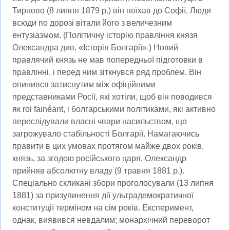
Тирново (8 липня 1879 р.) він поїхав до Софії. Люди
всюди по дорозі вітали його з величезним
ентузіазмом. (Політичну історію правління князя
Олександра див. «Історія Болгарії».) Новий
правлячий князь не мав попередньої підготовки в
правлінні, і перед ним зіткнувся ряд проблем. Він
опинився затиснутим між офіційними
представниками Росії, які хотіли, щоб він поводився
як roi fainéant, і болгарськими політиками, які активно
переслідували власні чвари насильством, що
загрожувало стабільності Болгарії. Намагаючись
правити в цих умовах протягом майже двох років,
князь, за згодою російського царя, Олександр
прийняв абсолютну владу (9 травня 1881 р.).
Спеціально скликані збори проголосували (13 липня
1881) за призупинення дії ультрадемократичної
конституції терміном на сім років. Експеримент,
однак, виявився невдалим; монархічний переворот