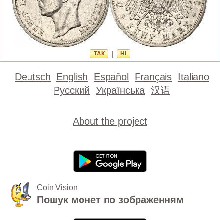
ТАК
|
НІ
Deutsch
English
Español
Français
Italiano
Русский
Українська
汉语
About the project
Coin Vision
Пошук монет по зображенням