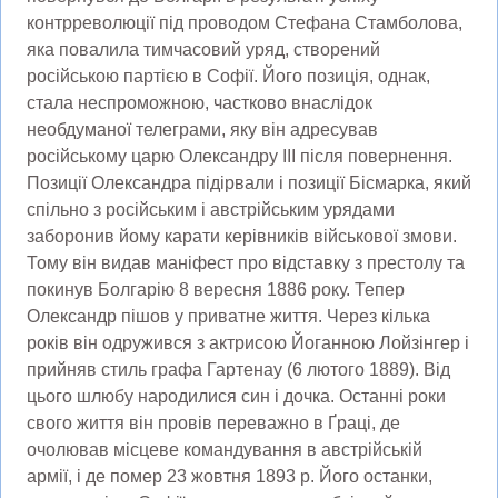
контрреволюції під проводом Стефана Стамболова,
яка повалила тимчасовий уряд, створений
російською партією в Софії. Його позиція, однак,
стала неспроможною, частково внаслідок
необдуманої телеграми, яку він адресував
російському царю Олександру III після повернення.
Позиції Олександра підірвали і позиції Бісмарка, який
спільно з російським і австрійським урядами
заборонив йому карати керівників військової змови.
Тому він видав маніфест про відставку з престолу та
покинув Болгарію 8 вересня 1886 року. Тепер
Олександр пішов у приватне життя. Через кілька
років він одружився з актрисою Йоганною Лойзінгер і
прийняв стиль графа Гартенау (6 лютого 1889). Від
цього шлюбу народилися син і дочка. Останні роки
свого життя він провів переважно в Ґраці, де
очолював місцеве командування в австрійській
армії, і де помер 23 жовтня 1893 р. Його останки,