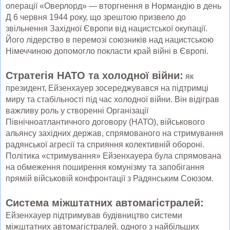
операції «Оверлорд» — вторгнення в Нормандію в день
Д 6 червня 1944 року, що зрештою призвело до
звільнення Західної Європи від нацистської окупації.
Його лідерство в перемозі союзників над нацистською
Німеччиною допомогло покласти край війні в Європі.
Стратегія НАТО та холодної війни:
як
президент, Ейзенхауер зосереджувався на підтримці
миру та стабільності під час холодної війни. Він відіграв
важливу роль у створенні Організації
Північноатлантичного договору (НАТО), військового
альянсу західних держав, спрямованого на стримування
радянської агресії та сприяння колективній обороні.
Політика «стримування» Ейзенхауера була спрямована
на обмеження поширення комунізму та запобігання
прямій військовій конфронтації з Радянським Союзом.
Система міжштатних автомагістралей:
Ейзенхауер підтримував будівництво системи
міжштатних автомагістралей, одного з найбільших