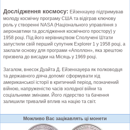
Дослідження космосу:
Ейзенхауер підтримував
молоду космічну програму США та відіграв ключову
роль у створенні NASA (Національного управління з
аеронавтики та дослідження космічного простору) у
1958 році. Під його керівництвом Сполучені Штати
запустили свій перший супутник Explorer 1 у 1958 році, а
заклали основу для програми «Аполлон», яка зрештою
призвела до висадки на Місяць у 1969 році.
Загалом, внесок Дуайта Д. Ейзенхауера як полководця
та державного діяча допоміг сформувати хід
американської історії в критичний період, позначений
війною, напруженістю часів холодної війни та
соціальними змінами. Його лідерство та бачення
залишили тривалий вплив на націю та світ.
Можливо Вас зацiкавлять цi монети