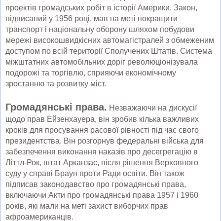
проектів громадських робіт в історії Америки. Закон,
підписаний у 1956 році, мав на меті покращити
транспорт і національну оборону шляхом побудови
мережі високошвидкісних автомагістралей з обмеженим
доступом по всій території Сполучених Штатів. Система
міжштатних автомобільних доріг революціонізувала
подорожі та торгівлю, сприяючи економічному
зростанню та розвитку міст.
Громадянські права.
Незважаючи на дискусії
щодо прав Ейзенхауера, він зробив кілька важливих
кроків для просування расової рівності під час свого
президентства. Він розгорнув федеральні війська для
забезпечення виконання наказів про десегрегацію в
Літтл-Рок, штат Арканзас, після рішення Верховного
суду у справі Браун проти Ради освіти. Він також
підписав законодавство про громадянські права,
включаючи Акти про громадянські права 1957 і 1960
років, які мали на меті захист виборчих прав
афроамериканців.