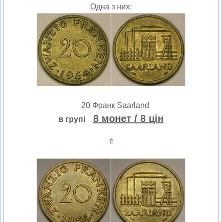
Одна з них:
20 Франк Saarland
8 монет
/ 8 цін
в групі
⇑