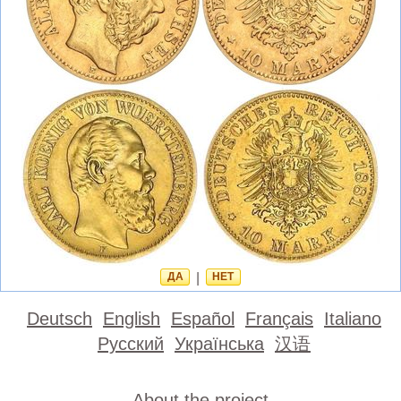
ДА
|
НЕТ
Deutsch
English
Español
Français
Italiano
Русский
Українська
汉语
About the project