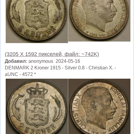
(3205 X 1592 пикселей, файл: ~742K)
Добавил:
anonymous 2024-05-16
DENMARK 2 Kroner 1915 - Silver 0.8 - Christian X. -
aUNC - 4572 *