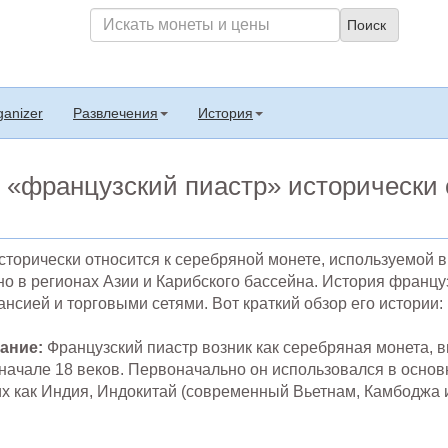
ganizer
Развлечения
История
«французский пиастр» исторически о
сторически относится к серебряной монете, используемой 
но в регионах Азии и Карибского бассейна. История францу
нсией и торговыми сетями. Вот краткий обзор его истории:
ание:
Французский пиастр возник как серебряная монета, 
 начале 18 веков. Первоначально он использовался в осно
аких как Индия, Индокитай (современный Вьетнам, Камбоджа 