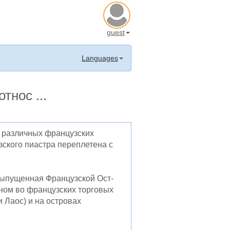
guest
Languages
тнос ...
в различных французских
зского пиастра переплетена с
выпущенная Французской Ост-
вном во французских торговых
и Лаос) и на островах