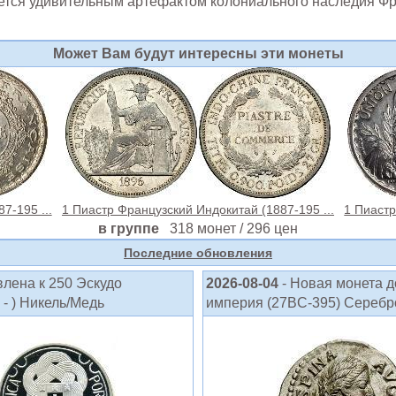
ается удивительным артефактом колониального наследия Ф
Может Вам будут интересны эти монеты
7-195 ...
1 Пиастр Французский Индокитай (1887-195 ...
1 Пиастр
в группе
318 монет / 296 цен
Последние обновления
влена к 250 Эскудо
2026-08-04
- Новая монета 
- ) Никель/Медь
империя (27BC-395) Серебро