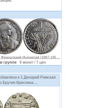
ранции.
 Французский Индокитай (1887-195 ...
в группе
9 монет / 7 цен
добавлена к 1 Денарий Римская
 Брутия Криспина ...