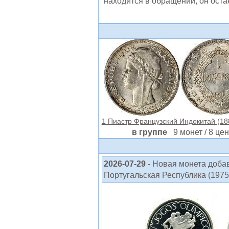
находится в обращении, он ост
1 Пиастр Французский Индокитай (188
в группе
9 монет / 8 цен
2026-07-29
- Новая монета доба
Португальская Республика (1975 