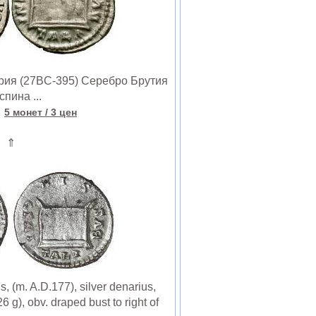
ия (27BC-395) Серебро Брутия
спина ...
е
5 монет
/ 3 цен
⇑
(m. A.D.177), silver denarius,
 g), obv. draped bust to right of