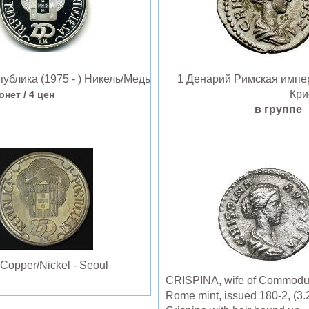
блика (1975 - ) Никель/Медь
1 Денарий Римская импер
Кри
онет
/ 4 цен
в групп
opper/Nickel - Seoul
CRISPINA, wife of Commodus, 
Rome mint, issued 180-2, (3.26