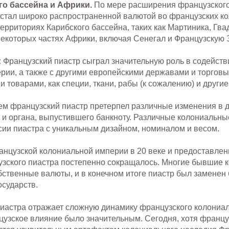
го бассейна и Африки.
По мере расширения французского 
 стал широко распространенной валютой во французских ко
ерриториях Карибского бассейна, таких как Мартиника, Гв
 некоторых частях Африки, включая Сенегал и Французскую
:
Французский пиастр сыграл значительную роль в содейств
рии, а также с другими европейскими державами и торгов
и товарами, как специи, ткани, рабы (к сожалению) и другие
м французский пиастр претерпел различные изменения в д
 и органа, выпустившего банкноту. Различные колониальн
сии пиастра с уникальным дизайном, номиналом и весом.
нцузской колониальной империи в 20 веке и предоставле
зского пиастра постепенно сокращалось. Многие бывшие к
бственные валюты, и в конечном итоге пиастр был заменен
сударств.
пиастра отражает сложную динамику французского колониал
цузское влияние было значительным. Сегодня, хотя францу