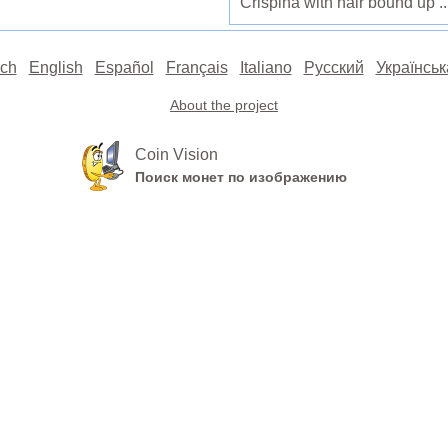
Crispina with hair bound up ..
ch
English
Español
Français
Italiano
Русский
Українськ
About the project
Coin Vision
Поиск монет по изображению