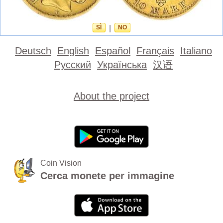
SÌ
|
NO
Deutsch
English
Español
Français
Italiano
Русский
Українська
汉语
About the project
Coin Vision
Cerca monete per immagine