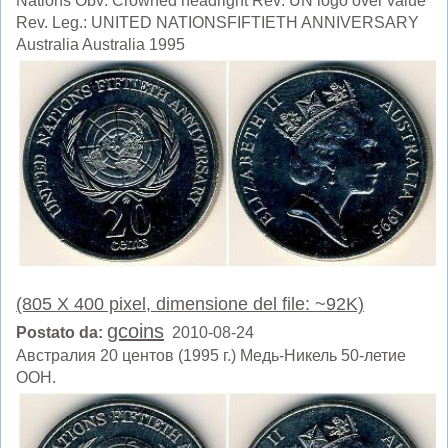
Nations Obv: Crowned headright Rev: UN logo over value
Rev. Leg.: UNITED NATIONSFIFTIETH ANNIVERSARY
Australia Australia 1995
(805 X 400 pixel, dimensione del file: ~92K)
gcoins
Postato da:
2010-08-24
Австралия 20 центов (1995 г.) Медь-Никель 50-летие
ООН.