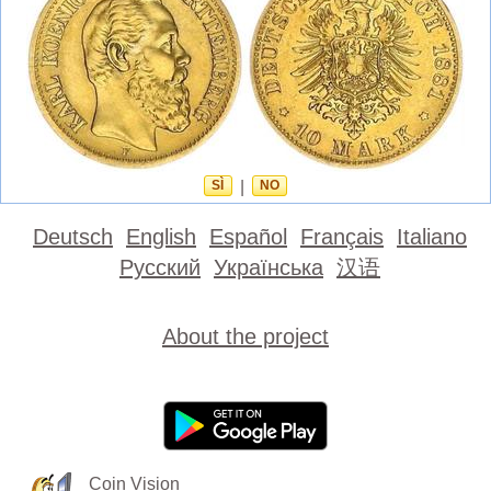
SÌ
|
NO
Deutsch
English
Español
Français
Italiano
Русский
Українська
汉语
About the project
Coin Vision