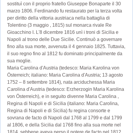
sostituì con il proprio fratello Giuseppe Bonaparte il 30
marzo 1806. Ferdinando fu restaurato per la terza volta
per diritto della vittoria austriaca nella battaglia di
Tolentino (3 maggio , 1815) sul monarca rivale Re
Gioacchino I. L'8 dicembre 1816 unì i troni di Sicilia e
Napoli al trono delle Due Sicilie. Continuò a governare
fino alla sua morte, avvenuta il 4 gennaio 1825. Tuttavia,
il suo regno fino al 1812 fu dominato principalmente da
sua moglie.
Maria Carolina d'Austria (tedesco: Maria Karolina von
Österreich; italiano: Maria Carolina d'Austria; 13 agosto
1752 – 8 settembre 1814), nata arciduchessa Maria
Carolina d'Austria (tedesco: Erzherzogin Maria Karolina
von Österreich), e in seguito divenne Maria Carolina ,
Regina di Napoli e di Sicilia (italiano: Maria Carolina,
Regina di Napoli e di Sicilia) fu regina consorte e
sovrana de facto di Napoli dal 1768 al 1799 e dal 1799
al 1806, e della Sicilia dal 1768 fino alla sua morte nel
1814, sebbene aveva perso il potere de facto nel 1812.