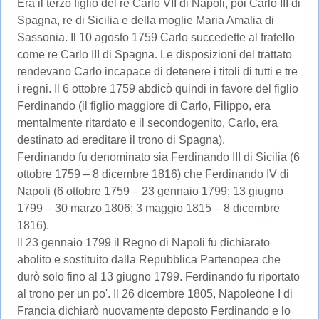
Era il terzo figlio del re Carlo VII di Napoli, poi Carlo III di
Spagna, re di Sicilia e della moglie Maria Amalia di
Sassonia. Il 10 agosto 1759 Carlo succedette al fratello
come re Carlo III di Spagna. Le disposizioni del trattato
rendevano Carlo incapace di detenere i titoli di tutti e tre
i regni. Il 6 ottobre 1759 abdicò quindi in favore del figlio
Ferdinando (il figlio maggiore di Carlo, Filippo, era
mentalmente ritardato e il secondogenito, Carlo, era
destinato ad ereditare il trono di Spagna).
Ferdinando fu denominato sia Ferdinando III di Sicilia (6
ottobre 1759 – 8 dicembre 1816) che Ferdinando IV di
Napoli (6 ottobre 1759 – 23 gennaio 1799; 13 giugno
1799 – 30 marzo 1806; 3 maggio 1815 – 8 dicembre
1816).
Il 23 gennaio 1799 il Regno di Napoli fu dichiarato
abolito e sostituito dalla Repubblica Partenopea che
durò solo fino al 13 giugno 1799. Ferdinando fu riportato
al trono per un po'. Il 26 dicembre 1805, Napoleone I di
Francia dichiarò nuovamente deposto Ferdinando e lo