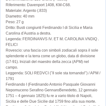
Riferimento: Davenport 1408, KM-C68.
Materiale: Argento (.833)
Diametro: 40 mm
Peso: 27 g
Dritto: Busti congiunti Ferdinando I di Sicilia e Maria
Carolina d'Austria a destra.
Legenda: FERDINANVS IV. ET M. CAROLINA VNDIQ .
FELICI
Rovescio: una fascia con simboli zodiacali sopra il sole
splendente e la terra come un globo, data di divisione
(17-91). Iniziali del maestro della zecca (APM) nel
campo.
Leggenda: SOLI REDVCI ("Il sole sta tornando!") / APM /
1791
Ferdinando I (Ferdinando Antonio Pasquale Giovanni
Nepomuceno Serafino GennaroBenedetto, 12 gennaio
1751 – 4 gennaio 1825) fu re a vario titolo di Napoli,
Sicilia e delle Due Sicilie dal 1759 fino alla sua morte.