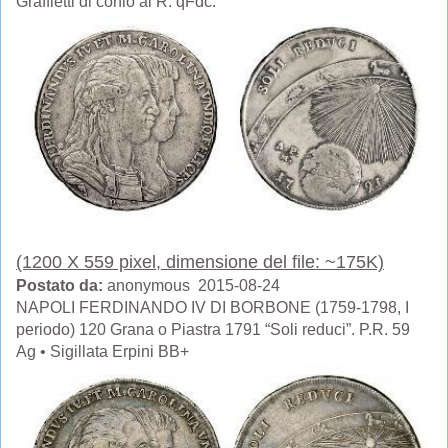
Graffietti di conio al R. qFdc.
(1200 X 559 pixel, dimensione del file: ~175K)
Postato da:
anonymous 2015-08-24
NAPOLI FERDINANDO IV DI BORBONE (1759-1798, I
periodo) 120 Grana o Piastra 1791 “Soli reduci”. P.R. 59
Ag • Sigillata Erpini BB+