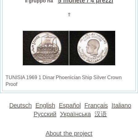
5 monete
/ 4 prezzi
il gruppo ha
⇑
TUNISIA 1969 1 Dinar Phoenician Ship Silver Crown
Proof
Deutsch
English
Español
Français
Italiano
Русский
Українська
汉语
About the project