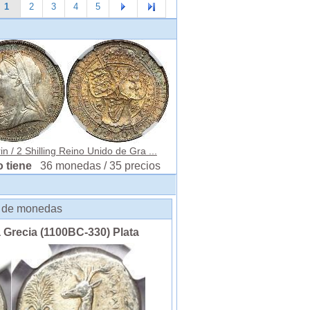
1
2
3
4
5
in / 2 Shilling Reino Unido de Gra ...
o tiene
36 monedas / 35 precios
os de monedas
 Grecia (1100BC-330) Plata