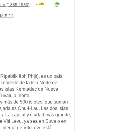
e V (1865-1936)
M-5 (1)
 Ripablik ăph Phījī), es un país
 noreste de la Isla Norte de
las islas Kermadec de Nueva
Tuvalu al norte.
 y más de 500 islotes, que suman
ejada es Onu-i-Lau. Las dos islas
es. La capital y ciudad más grande,
de Viti Levu, ya sea en Suva o en
nterior de Viti Levu está