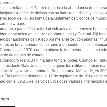
 terreno.
s desarrolladas del Pacífico debido a la abundancia de recursos
rincipales fuentes de divisas son su industria turística y las e
bierno local de Fiji, en forma de ayuntamientos y concejos munic
sarrollo Urbano.
 formaron a partir de la actividad volcánica que comenzó hace 
ividad geotérmica en las islas de Vanua Levu y Taveuni. Fiji ha
mero por austronesios y luego por melanesios, con algunas infl
II y, tras un breve período como reino independiente, los británic
 la Corona hasta 1970, cuando obtuvo la independencia como r
 serie de golpes de estado.
el comodoro Frank Bainimarama tomó el poder. Cuando el Trib
, el presidente Ratu Josefa Iloilo, a quien los militares habían 
stitución y volvió a nombrar a Bainimarama. Más tarde, en 200
kau. Tras años de demoras, el 17 de septiembre de 2014 se cele
ganó con el 59,2% de los votos y los observadores internacional
grupo