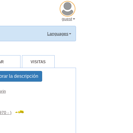
guest
Languages
AR
VISITAS
orar la descripción
rin
1970 - )