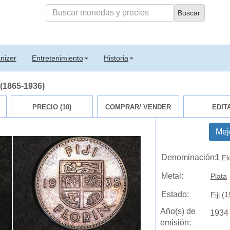
nizer
Entretenimiento
Historia
V (1865-1936)
PRECIO (10)
COMPRAR/ VENDER
EDIT
Mej
Denominación:
1
Flo
Metal:
Plata
Estado:
Fiji (
Año(s) de
1934
emisión: