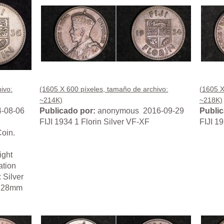
ivo:
(1605 X 600 píxeles, tamaño de archivo:
(1605 X
~214K)
~218K)
-08-06
Publicado por:
anonymous 2016-09-29
Public
FIJI 1934 1 Florin Silver VF-XF
FIJI 1
Coin.
ight
ation
 Silver
: 28mm