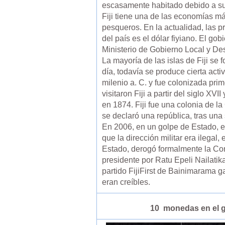
escasamente habitado debido a su
Fiji tiene una de las economías má
pesqueros. En la actualidad, las p
del país es el dólar fiyiano. El go
Ministerio de Gobierno Local y De
La mayoría de las islas de Fiji se
día, todavía se produce cierta act
milenio a. C. y fue colonizada pri
visitaron Fiji a partir del siglo XV
en 1874. Fiji fue una colonia de
se declaró una república, tras una
En 2006, en un golpe de Estado, 
que la dirección militar era ilegal
Estado, derogó formalmente la Con
presidente por Ratu Epeli Nailati
partido FijiFirst de Bainimarama 
eran creíbles.
10 monedas en el 