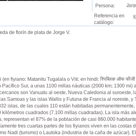
Jorg
Persona:
Referencia en
K
catálogo:
neda de florín de plata de Jorge V.
 (en fiyiano: Matanitu Tugalala o Viti; en hindi: रिपब्लिक ऑफ फीजी
 Pacífico Sur, a unas 1100 millas náuticas (2000 km; 1300 mi) al
ercanos son Vanuatu al oeste, Nueva Caledonia al suroeste, 
las Samoas y las islas Wallis y Futuna de Francia al noreste, y 
 332 islas, de las cuales 110 están habitadas permanentemente,
0 kilómetros cuadrados (7.100 millas cuadradas). La isla más al
u, representan el 87% de la población de casi 860.000 habitant
amente tres cuartas partes de los fiyianos viven en las costas 
Nadi (turismo) o Lautoka (industria de la caña de azúcar). El i