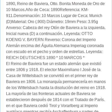
1890, Reino de Baviera, Otto. Bonita Moneda de Oro de
10 Marcos.Año de Ceca: 1890Referencia: KM-
911.Denominación: 10 Marcos Lugar de Ceca: Munich
(D)Material: Oro (.900) Diámetro: 19mm Peso: 3.95g
Anverso: Cabeza del rey Otón de Baviera a la izquierda.
Inicial nueva (D) a continuación. Leyenda: OTTO
KOENIG V. BAYERN Reverso: Corona del Imperio
Alemán encima del Águila Alemana Imperiag coronada
con escudo en el pecho y orden de estrellas. Leyenda:
REICH DEUTSCHES 1890 * 10 MARCOS *
El Reino de Baviera fue un estado alemán que existió
entre 1806 y 1918. El elector Maximiliano I José de la
Casa de Wittelsbach se convirtió en el primer rey de
Baviera en 1806. La monarquía permanecería en manos
de los Wittelsbach hasta la disolución del reino en 1918.
La mayoría de las fronteras actuales de Baviera se
establecieron después de 1814 con el Tratado de París.
en el que Baviera cedió Tirol y Vorarlberg al Imperio
austríaco mientras recibía Aschaffenburg y partes de