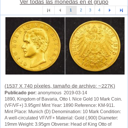
Ver todas las monedas en el grupo
1
2
3
4
(1537 X 740 píxeles, tamaño de archivo: ~227K)
Publicado por:
anonymous 2019-03-14
1890, Kingdom of Bavaria, Otto I. Nice Gold 10 Mark Coin.
(VF/VF+) 3.95gm! Mint Year: 1890 Reference: KM-911.
Mint Place: Munich (D) Denomination: 10 Mark Condition:
A well-circulated VF/VF+ Material: Gold (.900) Diameter:
19mm Weight: 3.95gm Obverse: Head of King Otto of