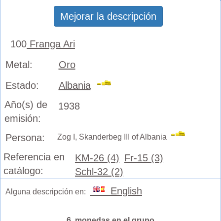
Mejorar la descripción
100
Franga Ari
Metal:
Oro
Estado:
Albania
Año(s) de
1938
emisión:
Persona:
Zog I, Skanderbeg III of Albania
Referencia en
KM-26 (4)
Fr-15 (3)
catálogo:
Schl-32 (2)
English
Alguna descripción en:
6 monedas en el grupo