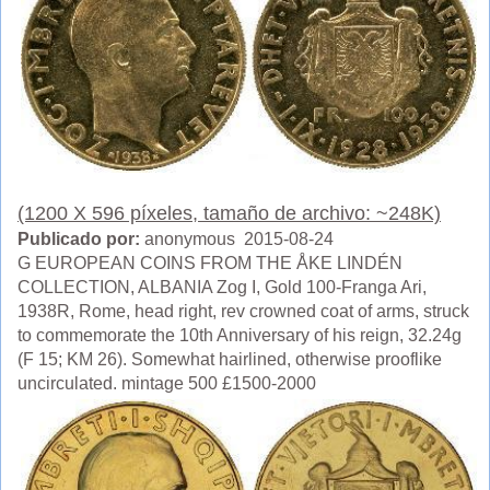
(1200 X 596 píxeles, tamaño de archivo: ~248K)
Publicado por:
anonymous 2015-08-24
G EUROPEAN COINS FROM THE ÅKE LINDÉN
COLLECTION, ALBANIA Zog I, Gold 100-Franga Ari,
1938R, Rome, head right, rev crowned coat of arms, struck
to commemorate the 10th Anniversary of his reign, 32.24g
(F 15; KM 26). Somewhat hairlined, otherwise prooflike
uncirculated. mintage 500 £1500-2000