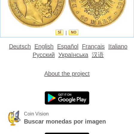
SÍ
|
NO
Deutsch
English
Español
Français
Italiano
Русский
Українська
汉语
About the project
Coin Vision
Buscar monedas por imagen