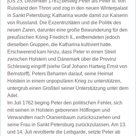
[OS 25. Dezember 1761] bestieg Peter als Peter III. von
Russland den Thron und zog in den neuen Winterpalast
in Sankt Petersburg; Katharina wurde damit zur Kaiserin
von Russland. Die Exzentrizitäten und die Politik des
neuen Zaren, darunter eine große Bewunderung für den
preußischen König Friedrich II., entfremdeten jedoch
dieselben Gruppen, die Katharina kultiviert hatte.
Erschwerend kam hinzu, dass Peter in einen Streit
zwischen Holstein und Dänemark über die Provinz
Schleswig eingriff (siehe Graf Johann Hartwig Ernst von
Bernstorff). Peters Beharren darauf, seine Heimat
Holstein in einem unpopulären Krieg zu unterstützen,
untergrub einen Großteil seiner Unterstützung unter dem
Adel.
Im Juli 1762 beging Peter den politischen Fehler, sich
mit seinen in Holstein geborenen Höflingen und
Verwandten nach Oranienbaum zurückzuziehen und
seine Frau in Sankt Petersburg zurückzulassen. Am 13.
und 14. Juli revoltierte die Leibgarde, setzte Peter ab