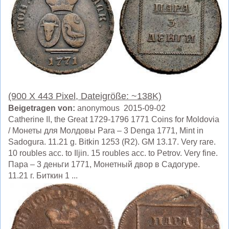
(900 X 443 Pixel, Dateigröße: ~138K)
Beigetragen von:
anonymous 2015-09-02
Catherine II, the Great 1729-1796 1771 Coins for Moldovia
/ Монеты для Молдовы Para – 3 Denga 1771, Mint in
Sadogura. 11.21 g. Bitkin 1253 (R2). GM 13.17. Very rare.
10 roubles acc. to Iljin. 15 roubles acc. to Petrov. Very fine.
Пара – 3 деньги 1771, Монетный двор в Садогуре.
11.21 г. Биткин 1 ...