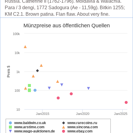
Russia. Catherine II (1762-1796). Moldavia & Walachia.
Para / 3 dengi, 1772 Sadogura (Ae - 11,59g). Bitkin 1255;
KM C2.1. Brown patina. Flan flaw. About very fine.