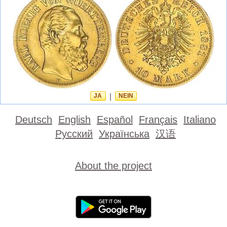
JA
|
NEIN
Deutsch
English
Español
Français
Italiano
Русский
Українська
汉语
About the project