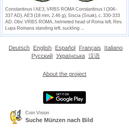
Constantinus I AE3, VRBS ROMA Constantinus I (306-
337 AD). AE3 (18 mm, 2.46 g), Siscia (Sisak), c. 330-333
AD. Obv. VRBS ROMA, helmeted head of Roma left. Rev.
Lupa Romana standing left, suckling ...
Deutsch
English
Español
Français
Italiano
Русский
Українська
汉语
About the project
Coin Vision
Suche Münzen nach Bild