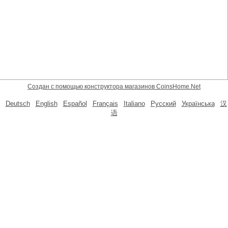
Cоздан с помощью конструктора магазинов CoinsHome.Net
Deutsch
English
Español
Français
Italiano
Русский
Українська
汉
语