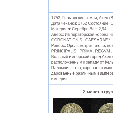
1752, Германские земли, Ахен (
Дата чеканки: 1752 Состояние: О
Материал: Серебро Вес: 2,94 г
Аверс: Императорская корона на
CORONATIONIS . CAESARAE *
Реверс: Орел смотрит влево, ном
PRINCIPALIS . PRIMA . REGVM .
Вольный имперский город Ахен
расположенным к западу от Кель
Паломничества, коронация имп
дарованные различными импера
империи.
2 монет в гру