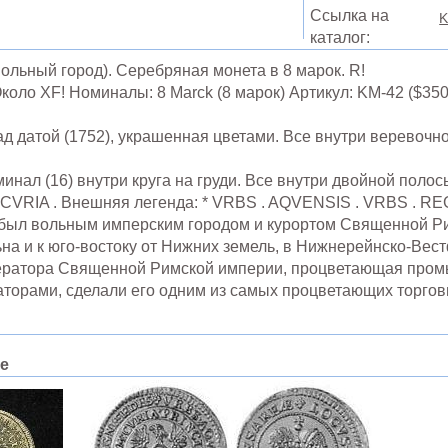
Ссылка на
K
каталог:
Вольный город). Серебряная монета в 8 марок. R!
коло XF! Номиналы: 8 Marck (8 марок) Артикул: KM-42 ($350 
д датой (1752), украшенная цветами. Все внутри веревочно
инал (16) внутри круга на груди. Все внутри двойной полос
 CVRIA . Внешняя легенда: * VRBS . AQVENSIS . VRBS . R
 был вольным имперским городом и курортом Священной Р
на и к юго-востоку от Нижних земель, в Нижнерейнско-Вест
ератора Священной Римской империи, процветающая пром
торами, сделали его одним из самых процветающих торго
пе