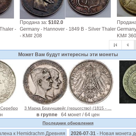
Продана за:
$102.0
Продана
Thaler -
Germany - Hannover - 1849 B - Silver Thaler
Germany -
- KM# 208
KM# 36
Может Вам будут интересны эти монеты
 Серебро
3 Марка Брауншвейг (герцогство) (1815 - ...
ен
в группе
64 монет / 64 цен
Последние обновления
влена к Hemidrachm Древняя
2026-07-31
- Новая монета 