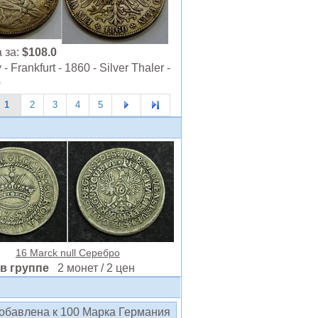
 за:
$108.0
 Frankfurt - 1860 - Silver Thaler -
0
1
2
3
4
5
16 Marck null Серебро
в группе
2 монет / 2 цен
добавлена к 100 Марка Германия