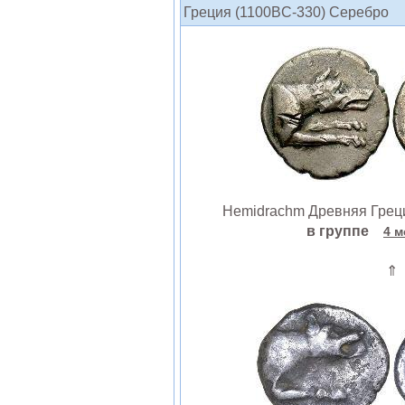
Греция (1100BC-330) Серебро
Hemidrachm Древняя Греци
в группе
4 м
⇑