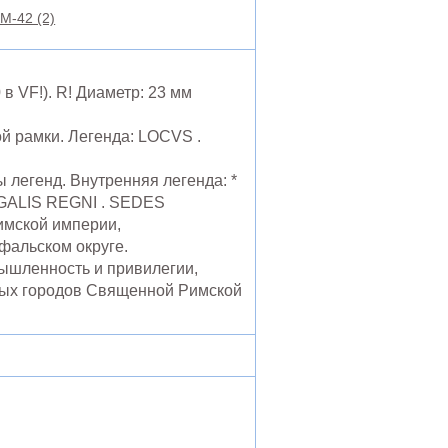
M-42 (2)
в VF!). R! Диаметр: 23 мм
й рамки. Легенда: LOCVS .
ы легенд. Внутренняя легенда: *
EGALIS REGNI . SEDES
имской империи,
фальском округе.
ышленность и привилегии,
вых городов Священной Римской