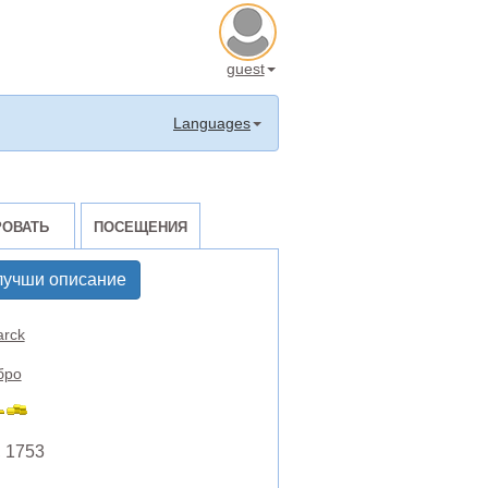
guest
Languages
РОВАТЬ
ПОСЕЩЕНИЯ
лучши описание
rck
бро
, 1753