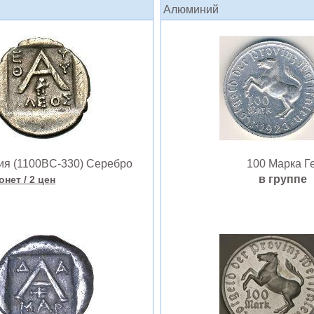
Алюминий
я (1100BC-330) Серебро
100 Марка Г
в групп
онет
/ 2 цен