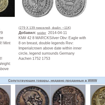
)
(279 X 139 пикселей, файл: ~11K)
29
Добавил:
2014-04-11
spider
ee
KM# 42 8 MARCKSilver Obv: Eagle with
R! Mint
8 on breast, double legends Rev:
Imperialcrown above date within inner
circle, legend surrounds Germany
R!
Aachen 1752 1753
Weight:
above
Сопутствующие товары, недавно проданные в WWW