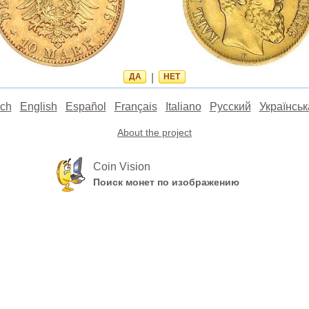
ДА
|
НЕТ
ch
English
Español
Français
Italiano
Русский
Українськ
About the project
Coin Vision
Поиск монет по изображению