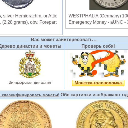
silver Hemidrachm, or Attic
WESTPHALIA (Germany) 100 
C. (2.28 grams), obv. Forepart
Emergency Money - aUNC - 
Вас может заинтересовать ...
Дерево династии и монеты
Проверь себя!
Виндзорская династия
Монетка-головоломка
Обе картинки изображают одн
n классифицировать монеты!