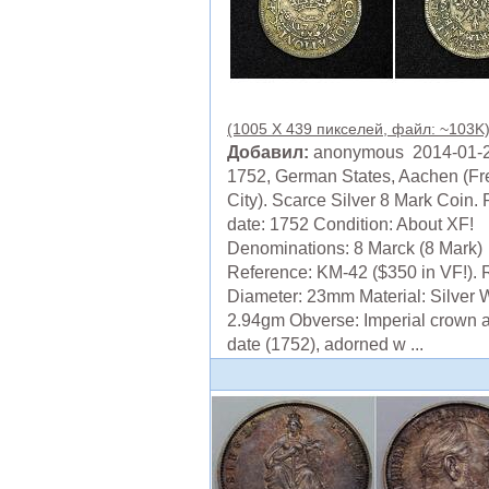
(1005 X 439 пикселей, файл: ~103K
Добавил:
anonymous 2014-01-
1752, German States, Aachen (Fr
City). Scarce Silver 8 Mark Coin. 
date: 1752 Condition: About XF!
Denominations: 8 Marck (8 Mark)
Reference: KM-42 ($350 in VF!). 
Diameter: 23mm Material: Silver 
2.94gm Obverse: Imperial crown 
date (1752), adorned w ...