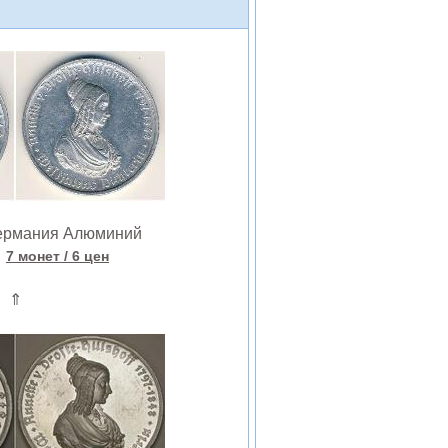
ермания Алюминий
е
7 монет
/ 6 цен
⇑