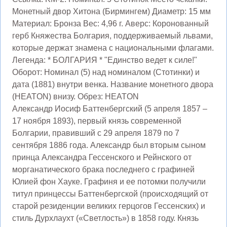
Монетный двор Хитона (Бирмингем) Диаметр: 15 мм
Материал: Бронза Вес: 4,96 г. Аверс: Коронованный
герб Княжества Болгария, поддерживаемый львами,
которые держат знамена с национальными флагами.
Легенда: * БОЛГАРИЯ * "Единство ведет к силе!"
Оборот: Номинал (5) над номиналом (Стотинки) и
дата (1881) внутри венка. Название монетного двора
(HEATON) внизу. Обрез: HEATON
Александр Иосиф Баттенбергский (5 апреля 1857 –
17 ноября 1893), первый князь современной
Болгарии, правивший с 29 апреля 1879 по 7
сентября 1886 года. Александр был вторым сыном
принца Александра Гессенского и Рейнского от
морганатического брака последнего с графиней
Юлией фон Хауке. Графиня и ее потомки получили
титул принцессы Баттенбергской (происходящий от
старой резиденции великих герцогов Гессенских) и
стиль Дурхлаухт («Светлость») в 1858 году. Князь