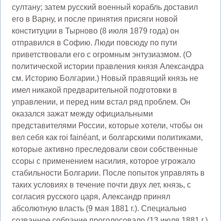
султану; затем русский военный корабль доставил
его в Варну, и после принятия присяги новой
конституции в Тырново (8 июля 1879 года) он
отправился в Софию. Люди повсюду по пути
приветствовали его с огромным энтузиазмом. (О
политической истории правления князя Александра
см. Историю Болгарии.) Новый правящий князь не
имел никакой предварительной подготовки в
управлении, и перед ним встал ряд проблем. Он
оказался зажат между официальными
представителями России, которые хотели, чтобы он
вел себя как roi fainéant, и болгарскими политиками,
которые активно преследовали свои собственные
ссоры с применением насилия, которое угрожало
стабильности Болгарии. После попыток управлять в
таких условиях в течение почти двух лет, князь, с
согласия русского царя, Александр принял
абсолютную власть (9 мая 1881 г.). Специально
созванное собрание проголосовало (13 июля 1881 г.)