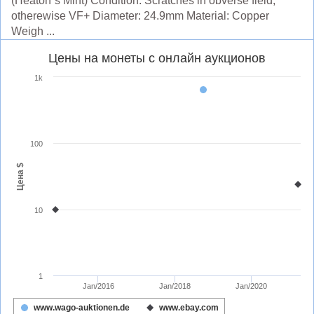
(Heaton´s Mint) Condition: Scratches in obverse field,
otherewise VF+ Diameter: 24.9mm Material: Copper
Weigh ...