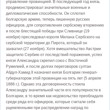
управление провинцией. В последующий год князь
продемонстрировал значительные военные и
дипломатические способности. Он сплотил
болгарскую армию, теперь лишенную русских
офицеров, для сопротивления сербскому вторжению
и после блестящей победы при Сливнице (19
ноября) преследовал короля Милана Сербского на
сербской территории до Пирота, который он
захватил (27 ноября). Хотя вмешательство Австрии
защитило Сербию от последствий поражения, успех
князя Александра скрепил союз с Восточной
Румелией, и после долгих переговоров султан
Абдул-Хамид II назначил князя Болгарии генерал-
губернатором этой провинции на пять лет (5 апреля
1886 г.). Однако эта договоренность стоила
Александру значительной части его популярности в
Болгарии, в то время как недовольство преобладало
среди ряда его офицеров, которые считали себя
ущемленными при распределении наград по