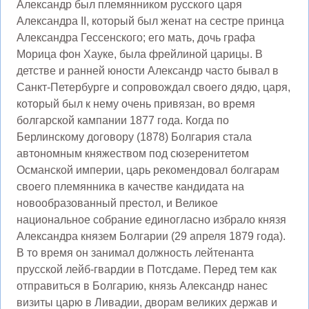
Александр был племянником русского царя
Александра II, который был женат на сестре принца
Александра Гессенского; его мать, дочь графа
Морица фон Хауке, была фрейлиной царицы. В
детстве и ранней юности Александр часто бывал в
Санкт-Петербурге и сопровождал своего дядю, царя,
который был к нему очень привязан, во время
болгарской кампании 1877 года. Когда по
Берлинскому договору (1878) Болгария стала
автономным княжеством под сюзеренитетом
Османской империи, царь рекомендовал болгарам
своего племянника в качестве кандидата на
новообразованный престол, и Великое
национальное собрание единогласно избрало князя
Александра князем Болгарии (29 апреля 1879 года).
В то время он занимал должность лейтенанта
прусской лейб-гвардии в Потсдаме. Перед тем как
отправиться в Болгарию, князь Александр нанес
визиты царю в Ливадии, дворам великих держав и