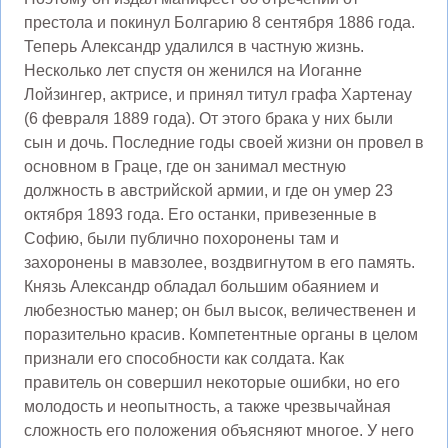
престола и покинул Болгарию 8 сентября 1886 года.
Теперь Александр удалился в частную жизнь.
Несколько лет спустя он женился на Иоганне
Лойзингер, актрисе, и принял титул графа Хартенау
(6 февраля 1889 года). От этого брака у них были
сын и дочь. Последние годы своей жизни он провел в
основном в Граце, где он занимал местную
должность в австрийской армии, и где он умер 23
октября 1893 года. Его останки, привезенные в
Софию, были публично похоронены там и
захоронены в мавзолее, воздвигнутом в его память.
Князь Александр обладал большим обаянием и
любезностью манер; он был высок, величественен и
поразительно красив. Компетентные органы в целом
признали его способности как солдата. Как
правитель он совершил некоторые ошибки, но его
молодость и неопытность, а также чрезвычайная
сложность его положения объясняют многое. У него