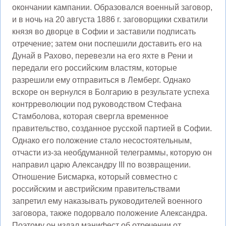
окончании кампании. Образовался военный заговор,
и в ночь на 20 августа 1886 г. заговорщики схватили
князя во дворце в Софии и заставили подписать
отречение; затем они поспешили доставить его на
Дунай в Рахово, перевезли на его яхте в Рени и
передали его российским властям, которые
разрешили ему отправиться в Лемберг. Однако
вскоре он вернулся в Болгарию в результате успеха
контрреволюции под руководством Стефана
Стамболова, которая свергла временное
правительство, созданное русской партией в Софии.
Однако его положение стало несостоятельным,
отчасти из-за необдуманной телеграммы, которую он
направил царю Александру III по возвращении.
Отношение Бисмарка, который совместно с
российским и австрийским правительствами
запретил ему наказывать руководителей военного
заговора, также подорвало положение Александра.
Поэтому он издал манифест об отречении от