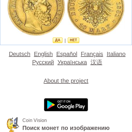
ДА
|
НЕТ
Deutsch
English
Español
Français
Italiano
Русский
Українська
汉语
About the project
Coin Vision
Поиск монет по изображению