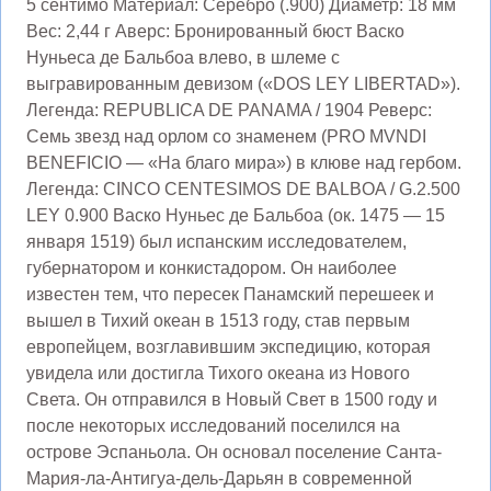
5 сентимо Материал: Серебро (.900) Диаметр: 18 мм
Вес: 2,44 г Аверс: Бронированный бюст Васко
Нуньеса де Бальбоа влево, в шлеме с
выгравированным девизом («DOS LEY LIBERTAD»).
Легенда: REPUBLICA DE PANAMA / 1904 Реверс:
Семь звезд над орлом со знаменем (PRO MVNDI
BENEFICIO — «На благо мира») в клюве над гербом.
Легенда: CINCO CENTESIMOS DE BALBOA / G.2.500
LEY 0.900 Васко Нуньес де Бальбоа (ок. 1475 — 15
января 1519) был испанским исследователем,
губернатором и конкистадором. Он наиболее
известен тем, что пересек Панамский перешеек и
вышел в Тихий океан в 1513 году, став первым
европейцем, возглавившим экспедицию, которая
увидела или достигла Тихого океана из Нового
Света. Он отправился в Новый Свет в 1500 году и
после некоторых исследований поселился на
острове Эспаньола. Он основал поселение Санта-
Мария-ла-Антигуа-дель-Дарьян в современной