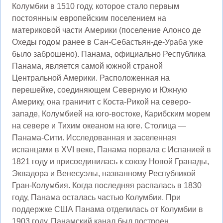
Колумбии в 1510 году, которое стало первым
постоянным европейским поселением на
материковой части Америки (поселение Алонсо де
Охеды годом ранее в Сан-Себастьян-де-Ураба уже
было заброшено). Панама, официально Республика
Панама, является самой южной страной
Центральной Америки. Расположенная на
перешейке, соединяющем Северную и Южную
Америку, она граничит с Коста-Рикой на северо-
западе, Колумбией на юго-востоке, Карибским морем
на севере и Тихим океаном на юге. Столица —
Панама-Сити. Исследованная и заселенная
испанцами в XVI веке, Панама порвала с Испанией в
1821 году и присоединилась к союзу Новой Гранады,
Эквадора и Венесуэлы, названному Республикой
Гран-Колумбия. Когда последняя распалась в 1830
году, Панама осталась частью Колумбии. При
поддержке США Панама отделилась от Колумбии в
1903 году. Панамский канал был построен