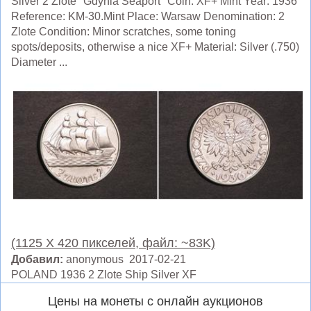
Silver 2 Zlote "Gdynia Seaport" Coin. XF+ Mint Year: 1936
Reference: KM-30.Mint Place: Warsaw Denomination: 2
Zlote Condition: Minor scratches, some toning
spots/deposits, otherwise a nice XF+ Material: Silver (.750)
Diameter ...
(1125 X 420 пикселей, файл: ~83K)
Добавил:
anonymous 2017-02-21
POLAND 1936 2 Zlote Ship Silver XF