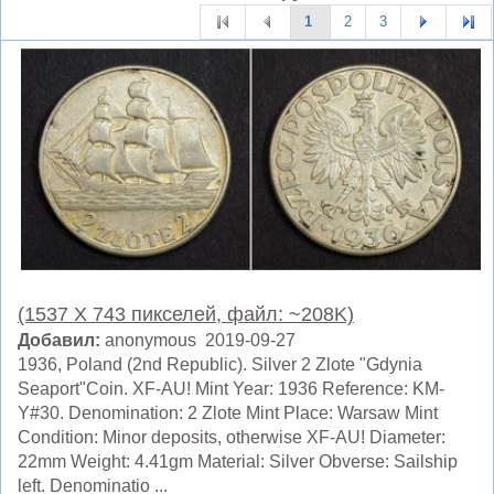
1
2
3
(1537 X 743 пикселей, файл: ~208K)
Добавил:
anonymous 2019-09-27
1936, Poland (2nd Republic). Silver 2 Zlote "Gdynia
Seaport"Coin. XF-AU! Mint Year: 1936 Reference: KM-
Y#30. Denomination: 2 Zlote Mint Place: Warsaw Mint
Condition: Minor deposits, otherwise XF-AU! Diameter:
22mm Weight: 4.41gm Material: Silver Obverse: Sailship
left. Denominatio ...