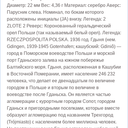
Диаметр: 22 мм Вес: 4,36 г Материал: серебро Аверс:
Парусник слева. Номинал, по бокам которого
расположены инициалы (JA) внизу. Легенда: 2
ZLOTE 2 Реверс: Коронованный геральдический
орел Польши (так называемый белый орел). Легенда:
RZECZPOSPOLITA POLSKA. 1936 год. Гдыня (нем.
Gdingen, 1939-1945 Gotenhafen; кашубский: Gdiniô) —
город в Поморском воеводстве Польши и морской
порт Гданьского залива на южном побережье
Балтийского моря. Гдыня, расположенная в Кашубии
в Восточной Померании, имеет население 246 232
человека, что делает ее двенадцатым по величине
городом в Польше и вторым по величине в
воеводстве после Гданьска. Он является частью
агломерации с курортным городом Сопот, городом
Гданьск и пригородными поселками, которые вместе
образуют агломерацию под названием Трехгород
(Trójmiasto) с населением более миллиона человек.