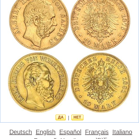
ДА
|
НЕТ
Deutsch
English
Español
Français
Italiano