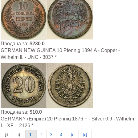
Продана за:
$230.0
GERMAN NEW GUINEA 10 Pfennig 1894 A - Copper -
Wilhelm II. - UNC - 3037 *
Продана за:
$10.0
GERMANY (Empire) 20 Pfennig 1876 F - Silver 0.9 - Wilhelm
I. - XF- - 2126 *
1
2
3
4