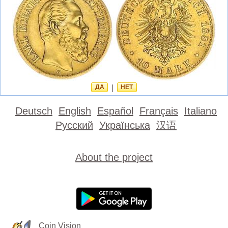
ДА
|
НЕТ
Deutsch
English
Español
Français
Italiano
Русский
Українська
汉语
About the project
Coin Vision