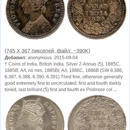
(745 X 367 пикселей, файл: ~390K)
Добавил:
anonymous 2015-09-04
† Coins of India. British India. Silver 2-Annas (5), 1885C,
1885B, A/I, no mm, 1885Br, A/I, 1886C, 1886B (SW 6.386,
6.387, 6.388, 6.390, 6.391).Third fine, otherwise generally
good extremely fine to uncirculated, first and fourth darkly
toned, last brilliant.(5) first and fourth ex Pridmore col ...