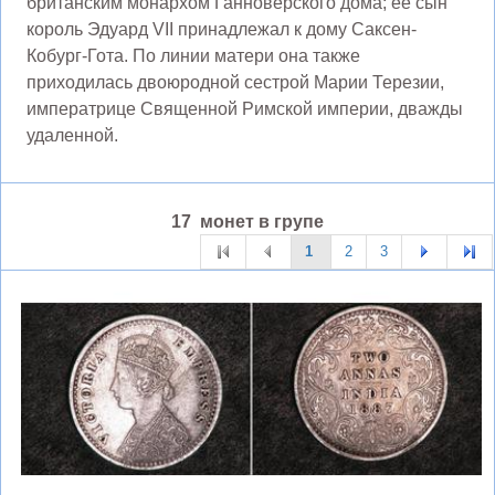
британским монархом Ганноверского дома; ее сын
король Эдуард VII принадлежал к дому Саксен-
Кобург-Гота. По линии матери она также
приходилась двоюродной сестрой Марии Терезии,
императрице Священной Римской империи, дважды
удаленной.
17 монет в групе
1
2
3