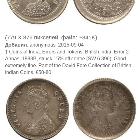
(779 X 376 пикселей, файл: ~341K)
Добавил:
anonymous 2015-09-04
† Coins of India. Errors and Tokens. British India, Error 2-
Annas, 1888B, struck 15% off centre (SW 6.396). Good
extremely fine. Part of the David Fore Collection of British
Indian Coins. £50-80