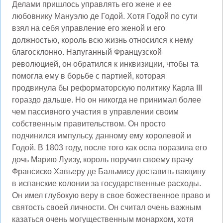
Делами пришлось управлять его жене и ее
любовнику Мануэлю де Годой. Хотя Годой по сути
взял на себя управление его женой и его
должностью, король всю жизнь относился к нему
благосклонно. Напуганный Французской
революцией, он обратился к инквизиции, чтобы та
помогла ему в борьбе с партией, которая
продвинула бы реформаторскую политику Карла III
гораздо дальше. Но он никогда не принимал более
чем пассивного участия в управлении своим
собственным правительством. Он просто
подчинился импульсу, данному ему королевой и
Годой. В 1803 году, после того как оспа поразила его
дочь Марию Луизу, король поручил своему врачу
Франсиско Хавьеру де Бальмису доставить вакцину
в испанские колонии за государственные расходы.
Он имел глубокую веру в свое божественное право и
святость своей личности. Он считал очень важным
казаться очень могущественным монархом, хотя