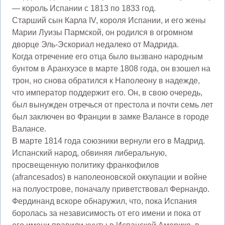
— король Испании с 1813 по 1833 год.
Старший сын Карла IV, короля Испании, и его жены
Марии Луизы Пармской, он родился в огромном
дворце Эль-Эскориал недалеко от Мадрида.
Когда отречение его отца было вызвано народным
бунтом в Аранхуэсе в марте 1808 года, он взошел на
трон, но снова обратился к Наполеону в надежде,
что император поддержит его. Он, в свою очередь,
был вынужден отречься от престола и почти семь лет
был заключен во Франции в замке Валансе в городе
Валансе.
В марте 1814 года союзники вернули его в Мадрид.
Испанский народ, обвиняя либеральную,
просвещенную политику франкофилов
(afrancesados) в наполеоновской оккупации и войне
на полуострове, поначалу приветствовал Фернандо.
Фердинанд вскоре обнаружил, что, пока Испания
боролась за независимость от его имени и пока от