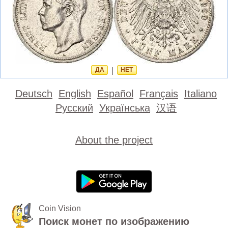
ДА
|
НЕТ
Deutsch
English
Español
Français
Italiano
Русский
Українська
汉语
About the project
Coin Vision
Поиск монет по изображению