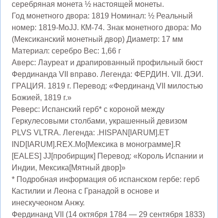
серебряная монета ½ настоящей монеты.
Год монетного двора: 1819 Номинал: ½ Реальный
номер: 1819-MoJJ. КМ-74. Знак монетного двора: Mo
(Мексиканский монетный двор) Диаметр: 17 мм
Материал: серебро Вес: 1,66 г
Аверс: Лауреат и драпированный профильный бюст
Фердинанда VII вправо. Легенда: ФЕРДИН. VII. ДЭИ.
ГРАЦИЯ. 1819 г. Перевод: «Фердинанд VII милостью
Божией, 1819 г.»
Реверс: Испанский герб* с короной между
Геркулесовыми столбами, украшенный девизом
PLVS VLTRA. Легенда: .HISPAN[IARUM].ET
IND[IARUM].REX.Mo[Мексика в монограмме].R
[EALES] JJ[пробирщик] Перевод: «Король Испании и
Индии, Мексика[Мятный двор]»
* Подробная информация об испанском гербе: герб
Кастилии и Леона с Гранадой в основе и
инескучеоном Анжу.
Фердинанд VII (14 октября 1784 — 29 сентября 1833)