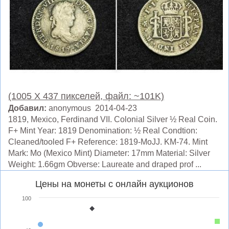
(1005 X 437 пикселей, файл: ~101K)
Добавил:
anonymous 2014-04-23
1819, Mexico, Ferdinand VII. Colonial Silver ½ Real Coin.
F+ Mint Year: 1819 Denomination: ½ Real Condtion:
Cleaned/tooled F+ Reference: 1819-MoJJ. KM-74. Mint
Mark: Mo (Mexico Mint) Diameter: 17mm Material: Silver
Weight: 1.66gm Obverse: Laureate and draped prof ...