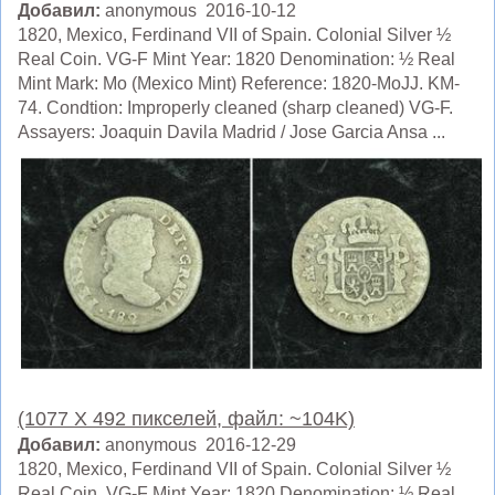
Добавил:
anonymous 2016-10-12
1820, Mexico, Ferdinand VII of Spain. Colonial Silver ½
Real Coin. VG-F Mint Year: 1820 Denomination: ½ Real
Mint Mark: Mo (Mexico Mint) Reference: 1820-MoJJ. KM-
74. Condtion: Improperly cleaned (sharp cleaned) VG-F.
Assayers: Joaquin Davila Madrid / Jose Garcia Ansa ...
(1077 X 492 пикселей, файл: ~104K)
Добавил:
anonymous 2016-12-29
1820, Mexico, Ferdinand VII of Spain. Colonial Silver ½
Real Coin. VG-F Mint Year: 1820 Denomination: ½ Real