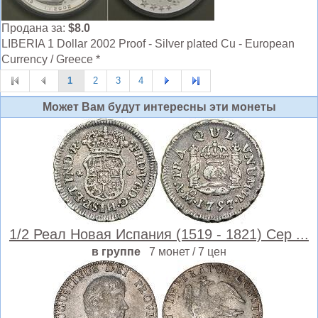
Продана за:
$8.0
LIBERIA 1 Dollar 2002 Proof - Silver plated Cu - European
Currency / Greece *
1
2
3
4
Может Вам будут интересны эти монеты
1/2 Реал Новая Испания (1519 - 1821) Сер ...
в группе
7 монет / 7 цен