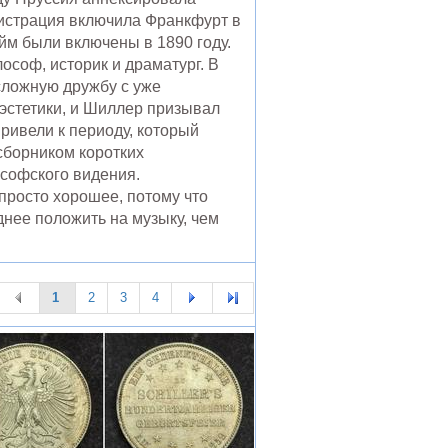
нистрация включила Франкфурт в
м были включены в 1890 году.
соф, историк и драматург. В
сложную дружбу с уже
эстетики, и Шиллер призывал
привели к периоду, который
сборником коротких
ософского видения.
 просто хорошее, потому что
днее положить на музыку, чем
1
2
3
4