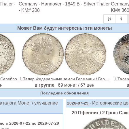
Thaler -
Germany - Hannover - 1849 B - Silver Thaler
Germany -
- KM# 208
KM# 36
Может Вам будут интересны эти монеты
 Серебро
1 Талер Федеральные земли Германии / Гер ...
1 Талер
ен
в группе
69 монет / 67 цен
Последние обновления
аталога Монет / улучшение
- Исторические ц
2026-07-25
20 Пфенниг / 2 Грош Саксо
о с 2026-07-22 по 2026-07-29