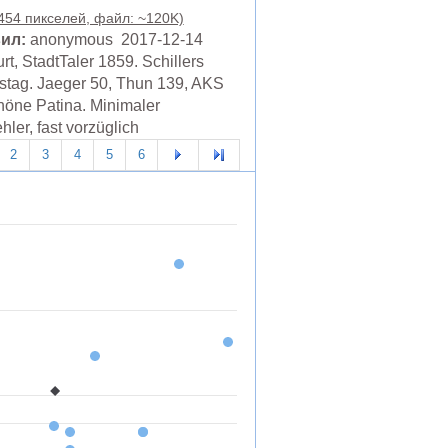
 454 пикселей, файл: ~120K)
ил:
anonymous 2017-12-14
rt, StadtTaler 1859. Schillers
stag. Jaeger 50, Thun 139, AKS
höne Patina. Minimaler
ler, fast vorzüglich
2
3
4
5
6