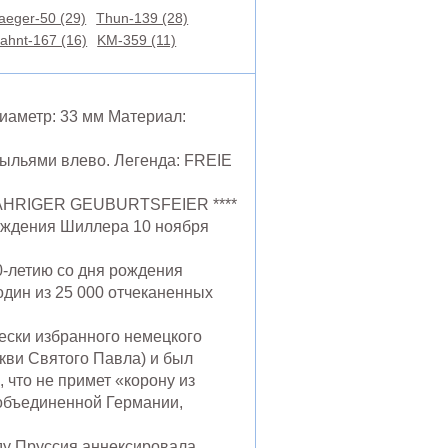
aeger-50 (29)
Thun-139 (28)
ahnt-167 (16)
KM-359 (11)
Диаметр: 33 мм Материал:
рыльями влево. Легенда: FREIE
JÄHRIGER GEUBURTSFEIER ****
рождения Шиллера 10 ноября
-летию со дня рождения
один из 25 000 отчеканенных
ески избранного немецкого
ркви Святого Павла) и был
, что не примет «корону из
 объединенной Германии,
оду Пруссия аннексировала