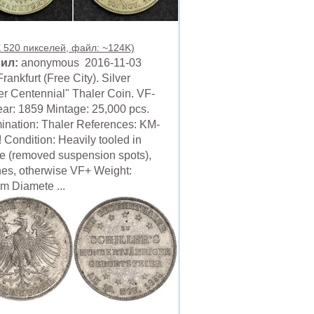
X 520 пикселей, файл: ~124K)
ил:
anonymous 2016-11-03
rankfurt (Free City). Silver
ler Centennial" Thaler Coin. VF-
ear: 1859 Mintage: 25,000 pcs.
nation: Thaler References: KM-
 Condition: Heavily tooled in
e (removed suspension spots),
hes, otherwise VF+ Weight:
m Diamete ...