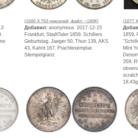
)
(1500 X 753 пикселей, файл: ~190K)
(1077 
13
Добавил:
anonymous 2017-12-15
Добав
.
Frankfurt, StadtTaler 1859. Schillers
1859, F
öne
Geburtstag. Jaeger 50, Thun 139, AKS
"Schil
43, Kahnt 167. Prachtexemplar.
Mint Y
Stempelglanz
Denomi
359. R!
obvers
scratc
18.43g