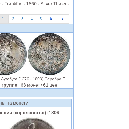
 Frankfurt - 1860 - Silver Thaler -
0
1
2
3
4
5
 Аугсбург (1276 - 1803) Серебро F ...
в группе
63 монет / 61 цен
ены на монету
ния (королевство) (1806 - ...