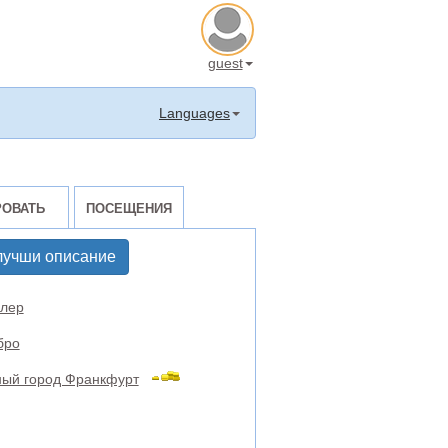
guest
Languages
РОВАТЬ
ПОСЕЩЕНИЯ
лучши описание
лер
бро
ный город Франкфурт