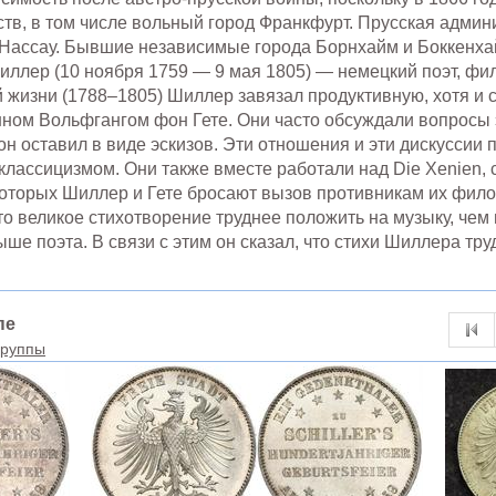
ств, в том числе вольный город Франкфурт. Прусская адми
-Нассау. Бывшие независимые города Борнхайм и Боккенхай
лер (10 ноября 1759 — 9 мая 1805) — немецкий поэт, фило
 жизни (1788–1805) Шиллер завязал продуктивную, хотя и 
ном Вольфгангом фон Гете. Они часто обсуждали вопросы 
он оставил в виде эскизов. Эти отношения и эти дискуссии 
лассицизмом. Они также вместе работали над Die Xenien, 
которых Шиллер и Гете бросают вызов противникам их фил
то великое стихотворение труднее положить на музыку, чем
ше поэта. В связи с этим он сказал, что стихи Шиллера тру
пе
группы