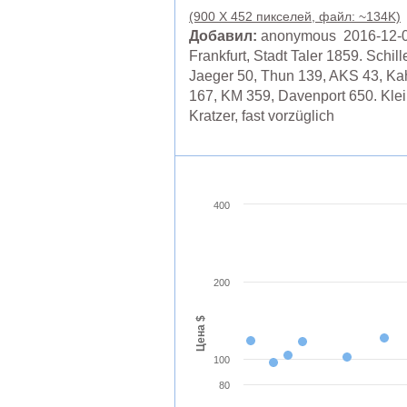
(900 X 452 пикселей, файл: ~134K)
Добавил:
anonymous 2016-12-
Frankfurt, Stadt Taler 1859. Schille
Jaeger 50, Thun 139, AKS 43, Ka
167, KM 359, Davenport 650. Kle
Kratzer, fast vorzüglich