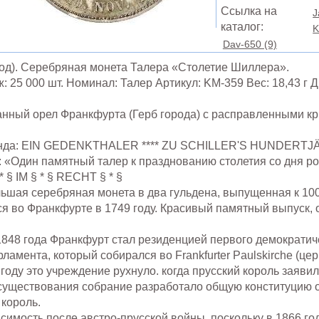
Ссылка на
J
каталог:
K
Dav-650 (9)
род). Серебряная монета Талера «Столетие Шиллера».
: 25 000 шт. Номинал: Талер Артикул: KM-359 Вес: 18,43 г 
анный орел Франкфурта (Герб города) с расправленными к
генда: EIN GEDENKTHALER **** ZU SCHILLER'S HUNDERT
е: «Один памятный талер к празднованию столетия со дня 
* § IM § * § RECHT § * §
шая серебряная монета в два гульдена, выпущенная к 100
я во Франкфурте в 1749 году. Красивый памятный выпуск, 
848 года Франкфурт стал резиденцией первого демократич
ламента, который собирался во Frankfurter Paulskirche (це
 году это учреждение рухнуло. когда прусский король заявил
о существования собрание разработало общую конституцию
король.
имость после австро-прусской войны, поскольку в 1866 г