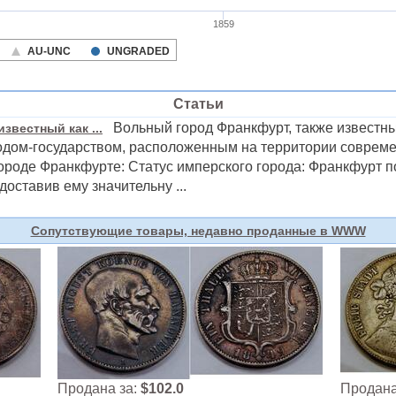
Статьи
Вольный город Франкфурт, также известны
звестный как ...
одом-государством, расположенным на территории совреме
ороде Франкфурте: Статус имперского города: Франкфурт п
доставив ему значительну ...
Сопутствующие товары, недавно проданные в WWW
Продана за:
$102.0
Продана