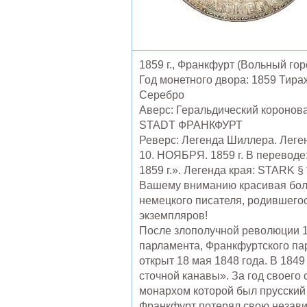
1859 г., Франкфурт (Вольный го
Год монетного двора: 1859 Тираж
Серебро
Аверс: Геральдический коронов
STADT ФРАНКФУРТ
Реверс: Легенда Шиллера. Ле
10. НОЯБРЯ. 1859 г. В перевод
1859 г.». Легенда края: STARK § 
Вашему вниманию красивая боль
немецкого писателя, родившегос
экземпляров!
После злополучной революции 1
парламента, Франкфуртского пар
открыт 18 мая 1848 года. В 1849
сточной канавы». За год своег
монархом которой был прусский 
Франкфурт потерял свою независ