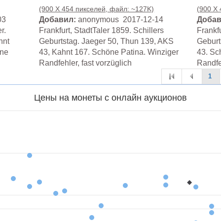
(900 X 454 пикселей, файл: ~127K)
(900 X
03
Добавил:
anonymous 2017-12-14
Добав
r.
Frankfurt, StadtTaler 1859. Schillers
Frankfu
hnt
Geburtstag. Jaeger 50, Thun 139, AKS
Geburt
ine
43, Kahnt 167. Schöne Patina. Winziger
43. Sc
Randfehler, fast vorzüglich
Randfeh
1