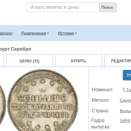
ganizer
Развлечения
История
фурт Серебро
ЦЕНЫ (31)
КУПИТЬ
РЕДАКТИ
У
Номинал:
1
Та
Металл:
Сере
Страна:
Воль
Год(а)
1859
выпуска: