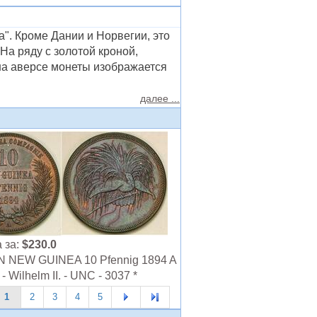
". Кроме Дании и Норвегии, это
На ряду с золотой кроной,
 на аверсе монеты изображается
далее ...
 за:
$230.0
NEW GUINEA 10 Pfennig 1894 A
- Wilhelm II. - UNC - 3037 *
1
2
3
4
5