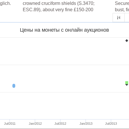
glich.
crowned cruciform shields (S.3470;
Secure
ESC.89), about very fine £150-200
bust, 