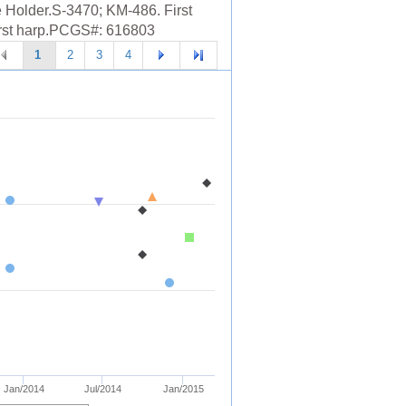
 Holder.S-3470; KM-486. First
first harp.PCGS#: 616803
1
2
3
4