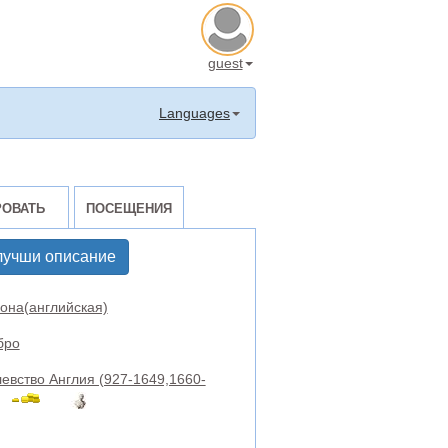
guest
Languages
РОВАТЬ
ПОСЕЩЕНИЯ
лучши описание
она(английская)
бро
евство Англия (927-1649,1660-