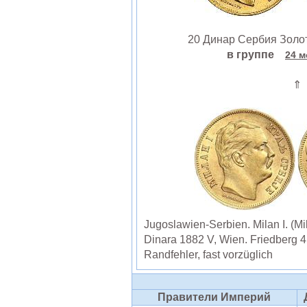
20 Динар Сербия Золот
в группе
24 м
⇑
Jugoslawien-Serbien. Milan I. (M
Dinara 1882 V, Wien. Friedberg 
Randfehler, fast vorzüglich
Правители Империй