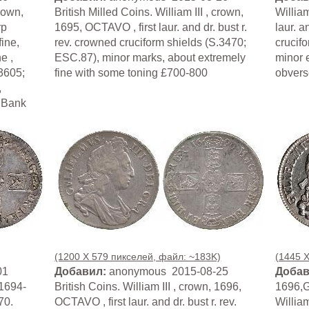
crown,
British Milled Coins. William III , crown,
William
rp
1695, OCTAVO , first laur. and dr. bust r.
laur. a
ine,
rev. crowned cruciform shields (S.3470;
crucif
e ,
ESC.87), minor marks, about extremely
minor 
3605;
fine with some toning £700-800
obverse
,
; Bank
(1200 X 579 пикселей, файл: ~183K)
(1445 
01
Добавил:
anonymous 2015-08-25
Добав
1694-
British Coins. William III , crown, 1696,
1696,
70.
OCTAVO , first laur. and dr. bust r. rev.
Willia