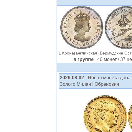
1 Крона(английская) Бермудские Остр
в группе
40 монет / 37 ц
2026-08-02
- Новая монета доба
Золото Милан I Обренович