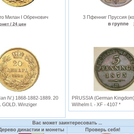
о Милан I Обренович
3 Пфенниг Пруссия (кор
в группе
онет
/ 24 цен
ilan IV.) 1868-1882-1889. 20
PRUSSIA (German Kingdom) 3
4. GOLD. Winziger
Wilhelm I. - XF - 4107 *
Вас может заинтересовать ...
Дерево династии и монеты
Проверь себя!