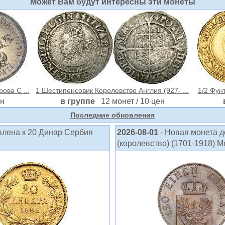
Может Вам будут интересны эти монеты
ова С ...
1 Шестипенсовик Королевство Англия (927- ...
1/2 Фун
ен
в группе
12 монет / 10 цен
Последние обновления
влена к 20 Динар Сербия
2026-08-01
- Новая монета 
(королевство) (1701-1918) М