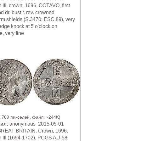
 III, crown, 1696, OCTAVO, first
nd dr. bust r. rev. crowned
orm shields (S.3470; ESC.89), very
edge knock at 5 o'clock on
, very fine
X 709 пикселей, файл: ~244K)
ил:
anonymous 2015-05-01
GREAT BRITAIN. Crown, 1696.
m III (1694-1702). PCGS AU-58