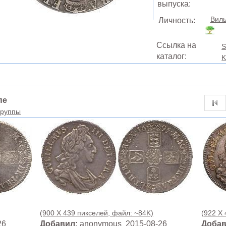
выпуска:
Виль
Личность:
Ссылка на
S
каталог:
K
пе
группы
(900 X 439 пикселей, файл: ~84K)
(922 X
26
Добавил:
anonymous 2015-08-26
Добав