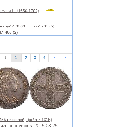
гельм III (1650-1702)
eaby-3470 (20)
Dav-3781 (5)
M-486 (2)
1
2
3
4
 455 пикселей, файл: ~131K)
ил:
anonymous 2015-08-25