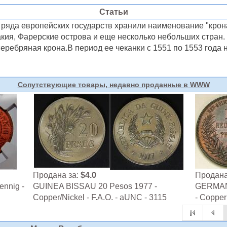
Статьи
ряда европейских государств хранили наименование "крона
ия, Фарерские острова и еще несколько небольших стран. 
еребряная крона.В период ее чеканки с 1551 по 1553 года
Сопутствующие товары, недавно проданные в WWW
Продана за:
$4.0
Продана
ennig -
GUINEA BISSAU 20 Pesos 1977 -
GERMAN 
Copper/Nickel - F.A.O. - aUNC - 3115
- Copper 