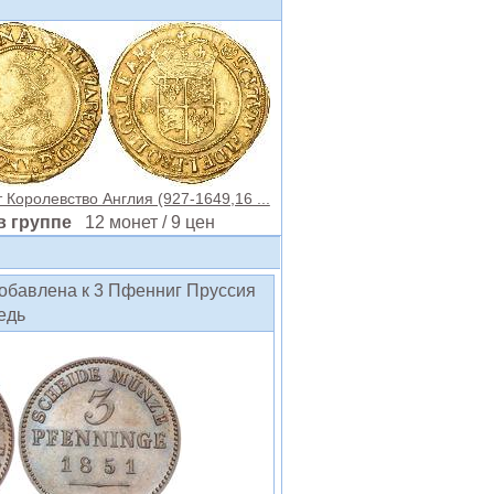
т Королевство Англия (927-1649,16 ...
в группе
12 монет / 9 цен
добавлена к 3 Пфенниг Пруссия
едь