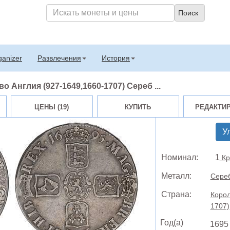
ganizer
Развлечения
История
о Англия (927-1649,1660-1707) Сереб ...
ЦЕНЫ (19)
КУПИТЬ
РЕДАКТИ
У
Номинал:
1
Кр
Металл:
Сере
Страна:
Корол
1707)
Год(а)
1695