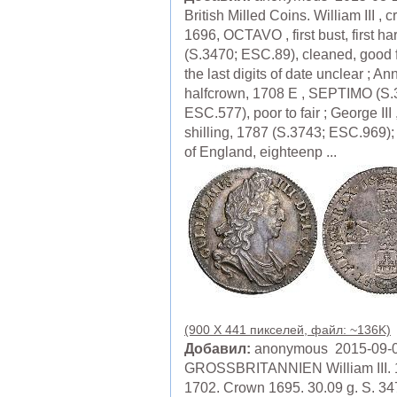
British Milled Coins. William III , 
1696, OCTAVO , first bust, first ha
(S.3470; ESC.89), cleaned, good f
the last digits of date unclear ; Ann
halfcrown, 1708 E , SEPTIMO (S.
ESC.577), poor to fair ; George III 
shilling, 1787 (S.3743; ESC.969)
of England, eighteenp ...
(900 X 441 пикселей, файл: ~136K)
Добавил:
anonymous 2015-09-
GROSSBRITANNIEN William III. 
1702. Crown 1695. 30.09 g. S. 34