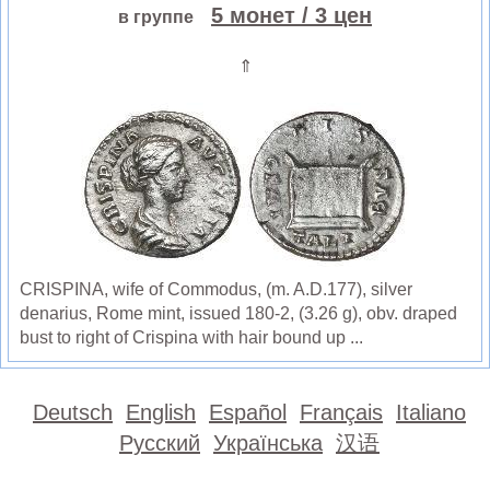
5 монет
/ 3 цен
в группе
⇑
CRISPINA, wife of Commodus, (m. A.D.177), silver
denarius, Rome mint, issued 180-2, (3.26 g), obv. draped
bust to right of Crispina with hair bound up ...
Deutsch
English
Español
Français
Italiano
Русский
Українська
汉语