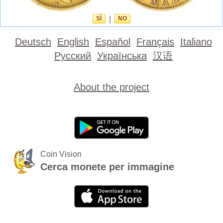
SÌ
|
NO
Deutsch
English
Español
Français
Italiano
Русский
Українська
汉语
About the project
Coin Vision
Cerca monete per immagine