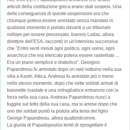
articoli della costituzione greca erano stati sospesi. Una
delle conseguenze di queste sospensioni era che
chiunque poteva essere arrestato senza mandato in
qualsiasi momento e portato davanti a un tribunale
militare per essere processato. Ioannis Ladas, allora
direttore dell'ESA, raccontò in un'intervista successiva
che "Entro venti minuti ogni politico, ogni uomo, ogni
anarchico che era elencato poteva essere rastrellato ...
Era un piano semplice e diabolico". Georgios
Papandreou fu arrestato dopo un raid notturno nella sua
villa a Kastri, Attica. Andreas fu arrestato più o meno
nello stesso momento, dopo che sette soldati armati di
baionette inastate e una mitragliatrice entrarono con la
forza nella sua casa. Andreas Papandreou riuscì a
fuggire sul tetto della sua casa, ma si arrese dopo che
uno dei soldati puntò la pistola alla testa del figlio
George Papandreou, allora quattordicenne.
La giunta di Papadopoulos tentò di riprogettare il