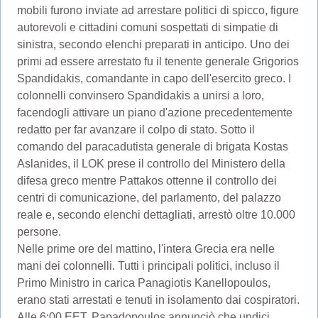
mobili furono inviate ad arrestare politici di spicco, figure
autorevoli e cittadini comuni sospettati di simpatie di
sinistra, secondo elenchi preparati in anticipo. Uno dei
primi ad essere arrestato fu il tenente generale Grigorios
Spandidakis, comandante in capo dell'esercito greco. I
colonnelli convinsero Spandidakis a unirsi a loro,
facendogli attivare un piano d'azione precedentemente
redatto per far avanzare il colpo di stato. Sotto il
comando del paracadutista generale di brigata Kostas
Aslanides, il LOK prese il controllo del Ministero della
difesa greco mentre Pattakos ottenne il controllo dei
centri di comunicazione, del parlamento, del palazzo
reale e, secondo elenchi dettagliati, arrestò oltre 10.000
persone.
Nelle prime ore del mattino, l'intera Grecia era nelle
mani dei colonnelli. Tutti i principali politici, incluso il
Primo Ministro in carica Panagiotis Kanellopoulos,
erano stati arrestati e tenuti in isolamento dai cospiratori.
Alle 6:00 EET, Papadopoulos annunciò che undici