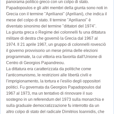
panorama politico greco con un colpo di stato.
Papadopoulos e gli altri membri della giunta sono noti in
Grecia con il termine "Aprilianoi" (Apriliani), che indica il
mese del colpo di stato. Il termine "Aprilianoi" è
diventato sinonimo del termine "dittatori del 1974".
La giunta greca o Regime dei colonnelli fu una dittatura
militare di destra che governò la Grecia dal 1967 al
1974. Il 21 aprile 1967, un gruppo di colonnelli rovesciò
il governo provvisorio un mese prima delle elezioni
programmate, la cui vittoria era favorita dall'Unione di
Centro di Georgios Papandreou.
La dittatura era caratterizzata da politiche come
l'anticomunismo, le restrizioni alle libertà civili e
l'imprigionamento, la tortura e l'esilio degli oppositori
politici. Fu governata da Georgios Papadopoulos dal
1967 al 1973, ma un tentativo di rinnovare il suo
sostegno in un referendum del 1973 sulla monarchia e
sulla graduale democratizzazione fu interrotto da un
altro colpo di stato del radicale Dimitrios Ioannidis, che