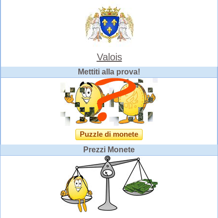
Valois
Mettiti alla prova!
Puzzle di monete
Prezzi Monete