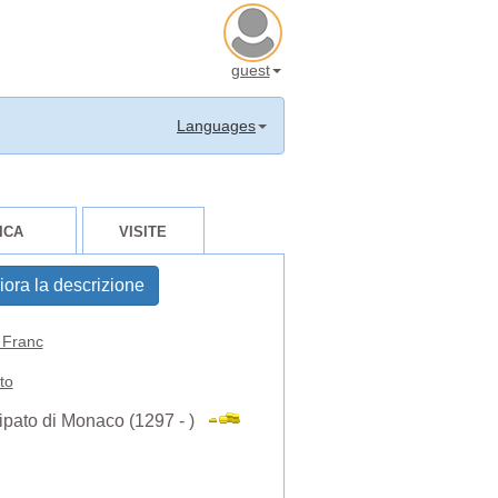
guest
Languages
ICA
VISITE
iora la descrizione
Franc
to
ipato di Monaco (1297 - )