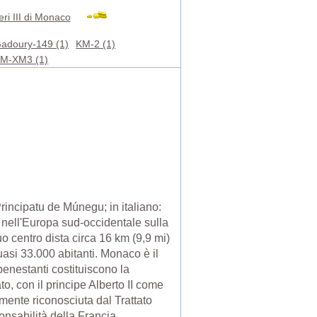
ri III di Monaco
adoury-149 (1)
KM-2 (1)
M-XM3 (1)
incipatu de Múnegu; in italiano:
 nell'Europa sud-occidentale sulla
uo centro dista circa 16 km (9,9 mi)
uasi 33.000 abitanti. Monaco è il
benestanti costituiscono la
, con il principe Alberto II come
mente riconosciuta dal Trattato
nsabilità della Francia.