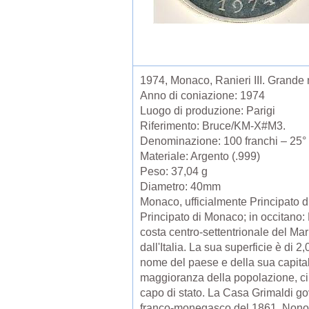
1974, Monaco, Ranieri III. Grande
Anno di coniazione: 1974
Luogo di produzione: Parigi
Riferimento: Bruce/KM-X#M3.
Denominazione: 100 franchi – 25° 
Materiale: Argento (.999)
Peso: 37,04 g
Diametro: 40mm
Monaco, ufficialmente Principato d
Principato di Monaco; in occitano: 
costa centro-settentrionale del Mar 
dall'Italia. La sua superficie è di
nome del paese e della sua capitale
maggioranza della popolazione, cir
capo di stato. La Casa Grimaldi gov
franco-monegasco del 1861. Nonost