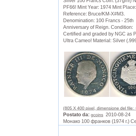
Silver 100 Francs Coin. (37gm!)
PF66! Mint Year: 1974 Mint Place:
Reference: Bruce/KM-X#M3.
Denomination: 100 Francs - 25th
Anniversary of Reign. Condition:
Certified and graded by NGC as 
Ultra Cameo! Material: Silver (.999)
(805 X 400 pixel, dimensione del file:
Postato da:
2010-08-24
gcoins
Монако 100 франков (1974 г.) С