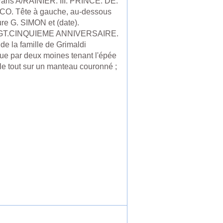
aris A/RAINIER. III. PRINCE. DE.
O. Tête à gauche, au-dessous
ure G. SIMON et (date).
GT.CINQUIEME ANNIVERSAIRE.
de la famille de Grimaldi
ue par deux moines tenant l'épée
 le tout sur un manteau couronné ;