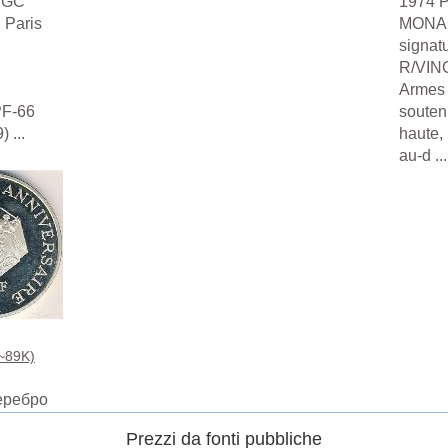
 NGC
1974 P
 Paris
MONAC
signat
R/VIN
Armes 
PF-66
souten
 ...
haute,
au-d ...
 ~89K)
еребро