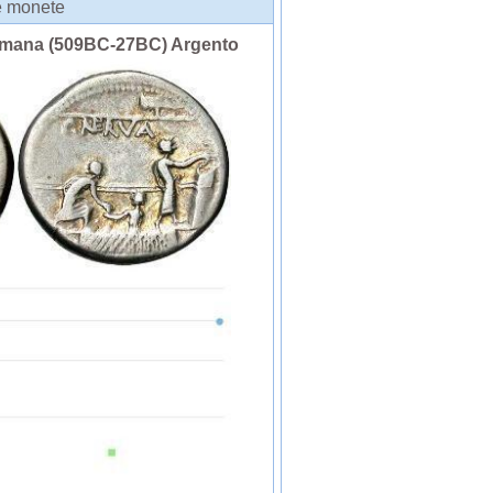
le monete
omana (509BC-27BC) Argento