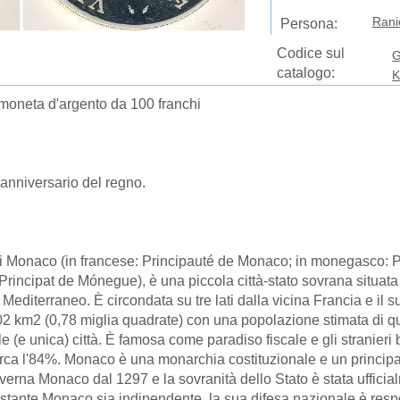
Ranie
Persona:
Codice sul
G
catalogo:
K
 moneta d'argento da 100 franchi
anniversario del regno.
i Monaco (in francese: Principauté de Monaco; in monegasco: Pr
Principat de Mónegue), è una piccola città-stato sovrana situata
Mediterraneo. È circondata su tre lati dalla vicina Francia e il s
 2,02 km2 (0,78 miglia quadrate) con una popolazione stimata di q
 (e unica) città. È famosa come paradiso fiscale e gli stranieri 
ca l'84%. Monaco è una monarchia costituzionale e un principato
erna Monaco dal 1297 e la sovranità dello Stato è stata ufficial
ante Monaco sia indipendente, la sua difesa nazionale è respo