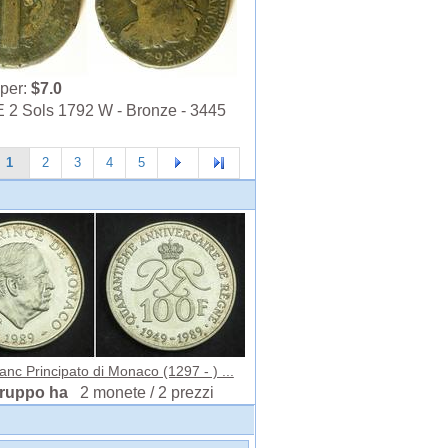
per:
$7.0
2 Sols 1792 W - Bronze - 3445
1
2
3
4
5
anc Principato di Monaco (1297 - ) ...
 gruppo ha
2 monete / 2 prezzi