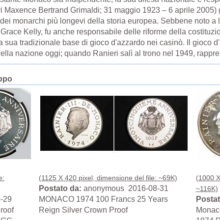
nri Maxence Bertrand Grimaldi; 31 maggio 1923 – 6 aprile 2005) 
dei monarchi più longevi della storia europea. Sebbene noto a li
 Grace Kelly, fu anche responsabile delle riforme della costitu
la sua tradizionale base di gioco d'azzardo nei casinò. Il gioco d
della nazione oggi; quando Ranieri salì al trono nel 1949, rappre
ppo
e:
(1125 X 420 pixel, dimensione del file: ~69K)
(1000 X
Postato da:
anonymous 2016-08-31
~116K)
-29
MONACO 1974 100 Francs 25 Years
Postat
roof
Reign Silver Crown Proof
Monaco,