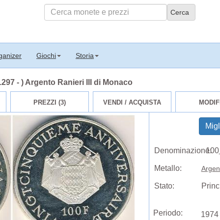
ganizer
Giochi
Storia
97 - ) Argento Ranieri III di Monaco
PREZZI (3)
VENDI / ACQUISTA
MODIF
Migl
Denominazione:
100
Metallo:
Argen
Stato:
Princ
Periodo:
1974