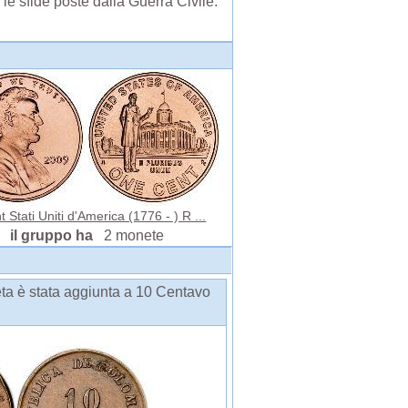
e sfide poste dalla Guerra Civile.
t Stati Uniti d'America (1776 - ) R ...
il gruppo ha
2 monete
a è stata aggiunta a 10 Centavo