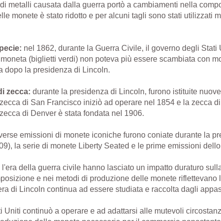
di metalli causata dalla guerra portò a cambiamenti nella comp
e monete è stato ridotto e per alcuni tagli sono stati utilizzati m
pecie:
nel 1862, durante la Guerra Civile, il governo degli Stati
ta moneta (biglietti verdi) non poteva più essere scambiata con 
a dopo la presidenza di Lincoln.
di zecca:
durante la presidenza di Lincoln, furono istituite nuov
ecca di San Francisco iniziò ad operare nel 1854 e la zecca di
 zecca di Denver è stata fondata nel 1906.
verse emissioni di monete iconiche furono coniate durante la pr
09), la serie di monete Liberty Seated e le prime emissioni dell
 l'era della guerra civile hanno lasciato un impatto duraturo su
osizione e nei metodi di produzione delle monete riflettevano le
ra di Lincoln continua ad essere studiata e raccolta dagli appas
 Uniti continuò a operare e ad adattarsi alle mutevoli circostan