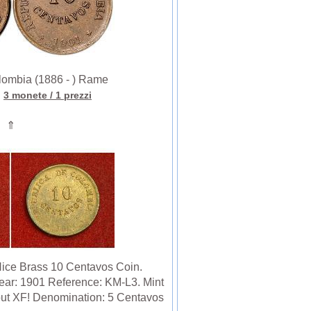
mbia (1886 - ) Rame
a
3 monete
/ 1 prezzi
⇑
Nice Brass 10 Centavos Coin.
ear: 1901 Reference: KM-L3. Mint
out XF! Denomination: 5 Centavos