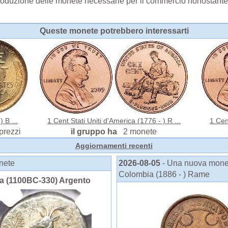
oduzione delle monete necessarie per il commercio nonostante l
Queste monete potrebbero interessarti
 B ...
1 Cent Stati Uniti d'America (1776 - ) R ...
1 Cen
prezzi
il gruppo ha
2 monete
Aggiornamenti recenti
onete
2026-08-05
- Una nuova monet
Colombia (1886 - ) Rame
ca (1100BC-330) Argento