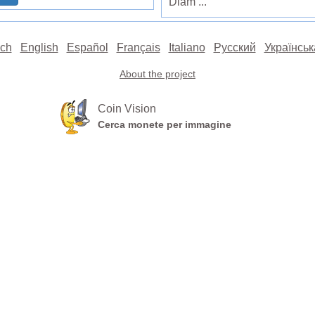
Diam ...
ch
English
Español
Français
Italiano
Русский
Українськ
About the project
Coin Vision
Cerca monete per immagine