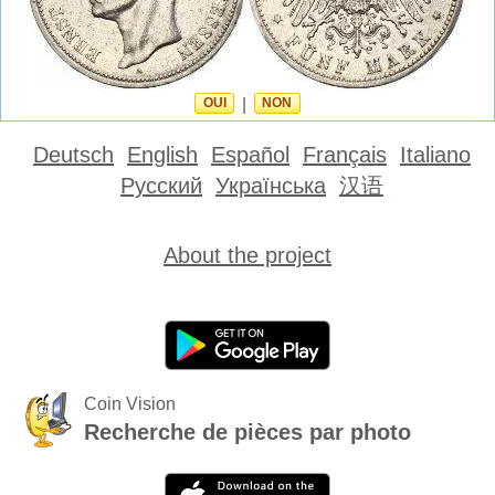
OUI
|
NON
Deutsch
English
Español
Français
Italiano
Русский
Українська
汉语
About the project
Coin Vision
Recherche de pièces par photo