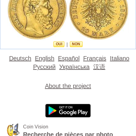
OUI
|
NON
Deutsch
English
Español
Français
Italiano
Русский
Українська
汉语
About the project
Coin Vision
Recherche de pièces par photo