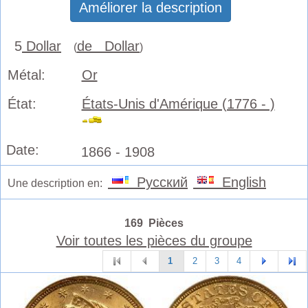
Améliorer la description
5
Dollar
de Dollar
(
)
Métal:
Or
État:
États-Unis d'Amérique (1776 - )
Date:
1866 - 1908
Русский
English
Une description en:
169 Pièces
Voir toutes les pièces du groupe
1
2
3
4