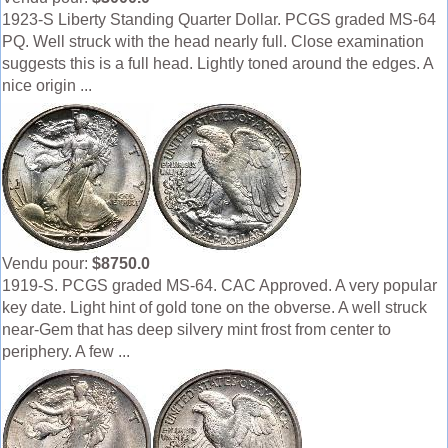
1923-S Liberty Standing Quarter Dollar. PCGS graded MS-64
PQ. Well struck with the head nearly full. Close examination
suggests this is a full head. Lightly toned around the edges. A
nice origin ...
Vendu pour:
$8750.0
1919-S. PCGS graded MS-64. CAC Approved. A very popular
key date. Light hint of gold tone on the obverse. A well struck
near-Gem that has deep silvery mint frost from center to
periphery. A few ...