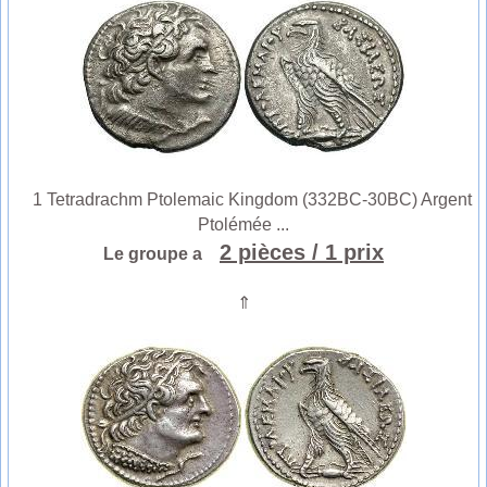
1 Tetradrachm Ptolemaic Kingdom (332BC-30BC) Argent
Ptolémée ...
2 pièces
/ 1 prix
Le groupe a
⇑