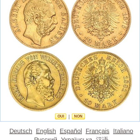
OUI
|
NON
Deutsch
English
Español
Français
Italiano
Русский
Українська
汉语