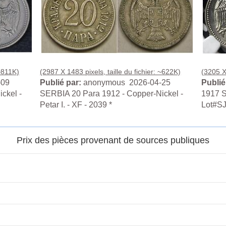
 ~811K)
(2987 X 1483 pixels, taille du fichier: ~622K)
(3205 X 
-09
Publié par:
anonymous 2026-04-25
Publié
ckel -
SERBIA 20 Para 1912 - Copper-Nickel -
1917 
Petar I. - XF - 2039 *
Lot#S