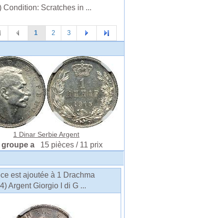
 Condition: Scratches in ...
1
2
3
1 Dinar Serbie Argent
 groupe a
15 pièces / 11 prix
èce est ajoutée à 1 Drachma
Argent Giorgio I di G ...