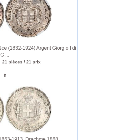
(1832-1924) Argent Giorgio I di
G ...
a
21 pièces
/ 21 prix
⇑
 1863-1913. Drachme 1868.