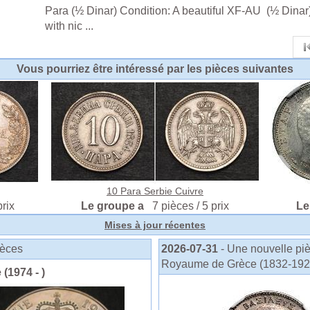
Para (½ Dinar) Condition: A beautiful XF-AU
(½ Dinar)
with nic ...
Vous pourriez être intéressé par les pièces suivantes
10 Para Serbie Cuivre
prix
Le groupe a
7 pièces / 5 prix
Le
Mises à jour récentes
ièces
2026-07-31
- Une nouvelle pi
Royaume de Grèce (1832-1924) 
 (1974 - )