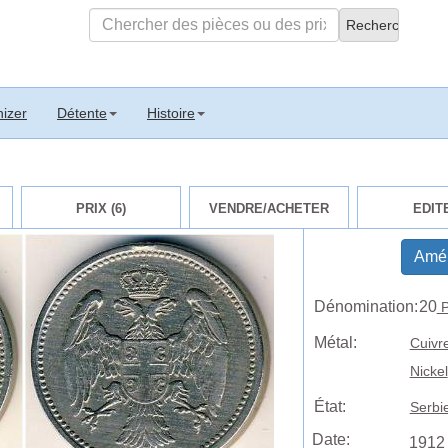
izer
Détente
Histoire
PRIX (6)
VENDRE/ACHETER
EDIT
Amél
Dénomination:
20
P
Métal:
Cuivr
Nickel
État:
Serbi
Date:
1912