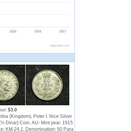
our:
$3.0
bia (Kingdom), Peter I. Nice Silver
(½ Dinar) Coin. AU- Mint year: 1915
e: KM-24.1. Denomination: 50 Para