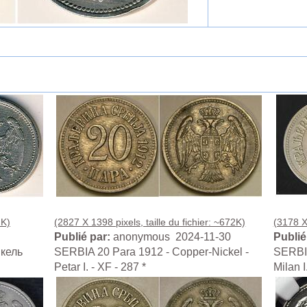
2K)
(2827 X 1398 pixels, taille du fichier: ~672K)
(3178 X 
Publié par:
anonymous 2024-11-30
Publié
икель
SERBIA 20 Para 1912 - Copper-Nickel -
SERBIA
Petar I. - XF - 287 *
Milan 