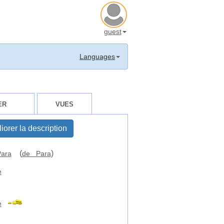
guest
Languages
ER
VUES
iorer la description
(
)
ara
de Para
e
e