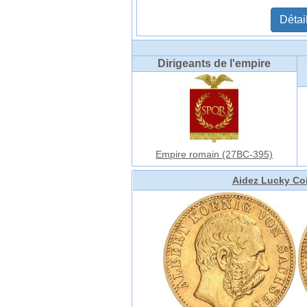
Détai
Dirigeants de l'empire
Empire romain (27BC-395)
Aidez Lucky Coi