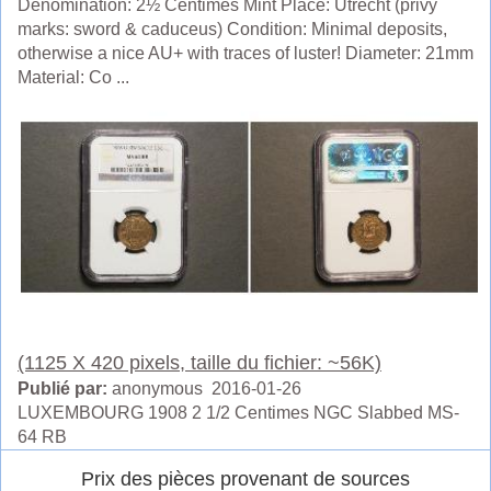
Denomination: 2½ Centimes Mint Place: Utrecht (privy
marks: sword & caduceus) Condition: Minimal deposits,
otherwise a nice AU+ with traces of luster! Diameter: 21mm
Material: Co ...
(1125 X 420 pixels, taille du fichier: ~56K)
Publié par:
anonymous 2016-01-26
LUXEMBOURG 1908 2 1/2 Centimes NGC Slabbed MS-
64 RB