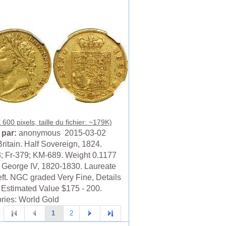
600 pixels, taille du fichier: ~179K)
 par:
anonymous 2015-03-02
ritain. Half Sovereign, 1824.
; Fr-379; KM-689. Weight 0.1177
 George IV, 1820-1830. Laureate
eft. NGC graded Very Fine, Details
. Estimated Value $175 - 200.
ries: World Gold
1
2