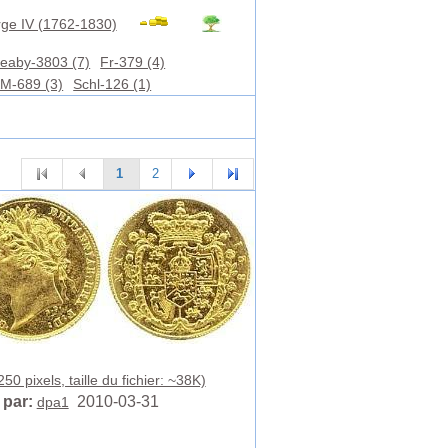
ge IV (1762-1830)
eaby-3803 (7)
Fr-379 (4)
M-689 (3)
Schl-126 (1)
1
2
50 pixels, taille du fichier: ~38K)
 par:
2010-03-31
dpa1