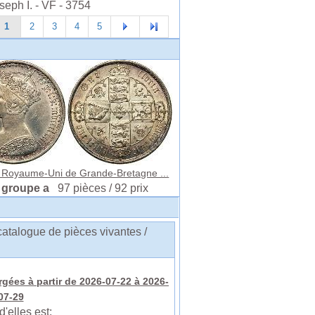
seph I. - VF - 3754
1
2
3
4
5
n Royaume-Uni de Grande-Bretagne ...
 groupe a
97 pièces / 92 prix
catalogue de pièces vivantes /
rgées à partir de 2026-07-22 à 2026-
07-29
d'elles est: