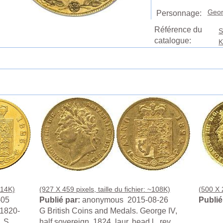
Geor
Personnage:
Référence du
S
catalogue:
K
214K)
(927 X 459 pixels, taille du fichier: ~108K)
(500 X 2
-05
Publié par:
anonymous 2015-08-26
Publié
1820-
G British Coins and Medals. George IV,
. S.
half sovereign, 1824, laur. head l., rev.