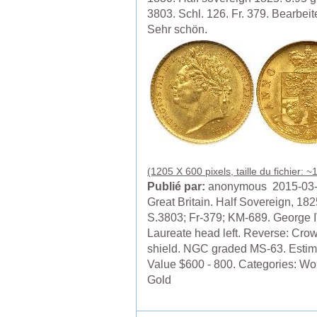
3803. Schl. 126. Fr. 379. Bearbeite
Sehr schön.
(1205 X 600 pixels, taille du fichier: 
Publié par:
anonymous 2015-03
Great Britain. Half Sovereign, 182
S.3803; Fr-379; KM-689. George I
Laureate head left. Reverse: Cro
shield. NGC graded MS-63. Esti
Value $600 - 800. Categories: Wo
Gold