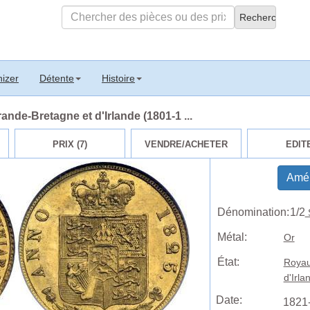
izer
Détente
Histoire
de-Bretagne et d'Irlande (1801-1 ...
PRIX (7)
VENDRE/ACHETER
EDIT
Amél
Dénomination:
1/2
Métal:
Or
État:
Royau
d'Irl
Date:
1821