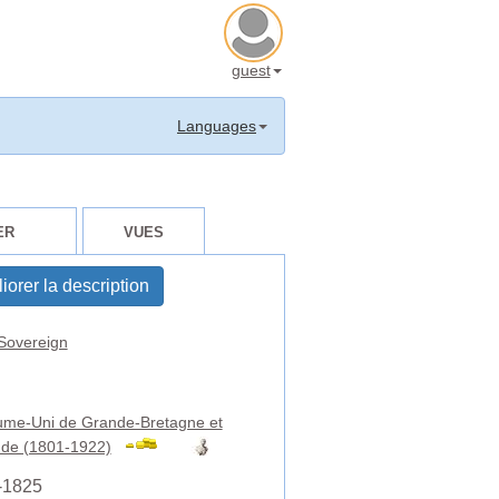
guest
Languages
ER
VUES
iorer la description
Sovereign
me-Uni de Grande-Bretagne et
ande (1801-1922)
-1825