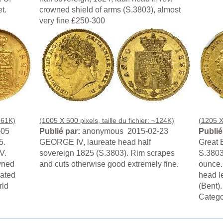
t.
crowned shield of arms (S.3803), almost
very fine £250-300
~161K)
(1005 X 500 pixels, taille du fichier: ~124K)
(1205 X 
-05
Publié par:
anonymous 2015-02-23
Publié
5.
GEORGE IV, laureate head half
Great B
V.
sovereign 1825 (S.3803). Rim scrapes
S.3803
wned
and cuts otherwise good extremely fine.
ounce.
mated
head l
rld
(Bent)
Catego