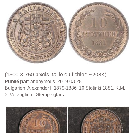
(1500 X 750 pixels, taille du fichier: ~208K)
Publié par:
anonymous 2019-03-28
Bulgarien. Alexander I. 1879-1886. 10 Stotinki 1881. K.M.
3. Vorzüglich - Stempelglanz