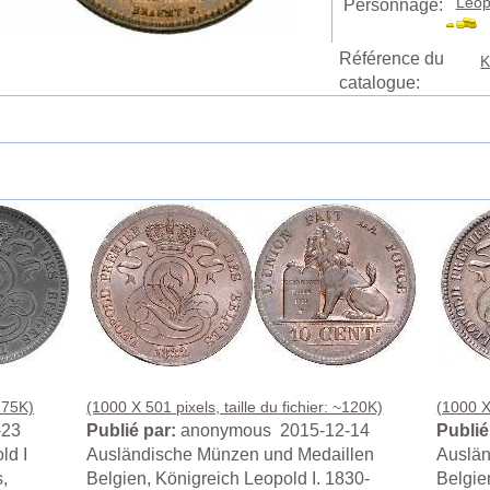
Léop
Personnage:
Référence du
K
catalogue:
~175K)
(1000 X 501 pixels, taille du fichier: ~120K)
(1000 X 
-23
Publié par:
anonymous 2015-12-14
Publié
d I
Ausländische Münzen und Medaillen
Auslän
,
Belgien, Königreich Leopold I. 1830-
Belgie