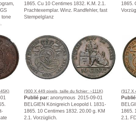
nogram,
1865. Cu 10 Centimes 1832. K.M. 2.1.
1865. 
PCGS
Prachtexemplar. Winz. Randfehler, fast
Vorzüg
 tone
Stempelglanz
.
~145K)
(900 X 449 pixels, taille du fichier: ~111K)
(917 X 4
-01
Publié par:
anonymous 2015-09-01
Publié
55.
BELGIEN Königreich Leopold I. 1831-
BELGIE
t-
1865. 10 Centimes 1832. 20.00 g. KM
1865. 
late
2.1. Vorzüglich.
2.1. F