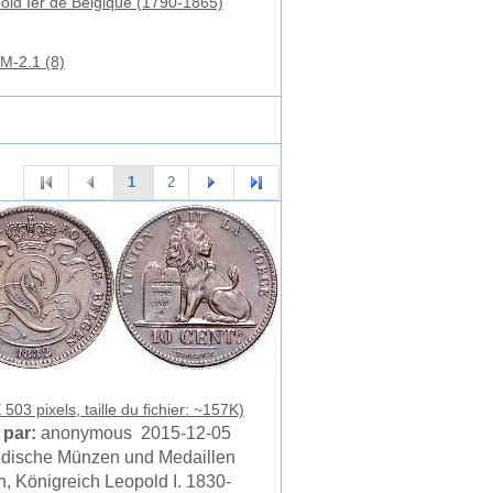
old Ier de Belgique (1790-1865)
M-2.1 (8)
1
2
503 pixels, taille du fichier: ~157K)
 par:
anonymous 2015-12-05
dische Münzen und Medaillen
n, Königreich Leopold I. 1830-