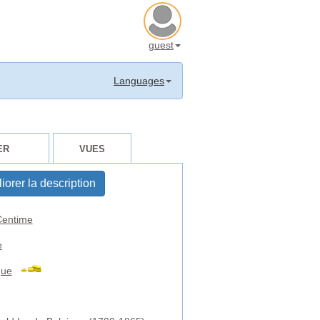
guest
Languages
ER
VUES
iorer la description
entime
e
que