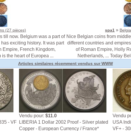
»
ns (27 pièces)
spa1
Belgia
 till now. Belgium was a part of
Nice Belgian coins from middle 
has exciting history. It was part
different countries and empires 
n Empire, French Kingdom,
of Roman Empire, Holly R
is the heart of Europea ...
Netherlands, ... Today Bel
Articles similaires récemment vendus sur WWW
Vendu pour:
$11.0
Vendu p
835 - VF
LIBERIA 1 Dollar 2002 Proof - Silver plated
USA Indi
Copper - European Currency / France*
VF+ - 30