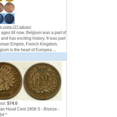
n coins (27 pièces)
ages till now. Belgium was a part of
and has exciting history. It was part
oman Empire, French Kingdom,
gium is the heart of Europea ...
our:
$74.0
an Head Cent 1908 S - Bronze -
84 *