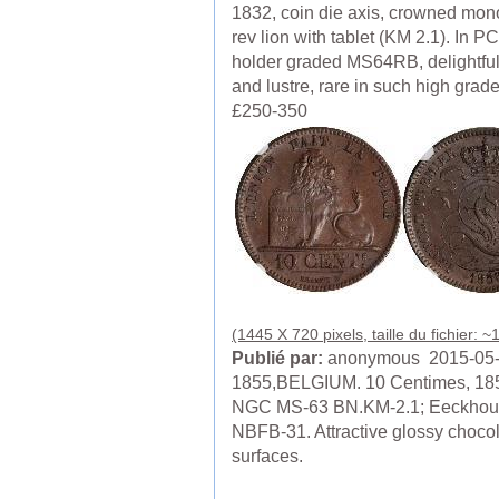
1832, coin die axis, crowned mo
rev lion with tablet (KM 2.1). In 
holder graded MS64RB, delightful
and lustre, rare in such high grade
£250-350
(1445 X 720 pixels, taille du fichier: 
Publié par:
anonymous 2015-05
1855,BELGIUM. 10 Centimes, 18
NGC MS-63 BN.KM-2.1; Eeckhou
NBFB-31. Attractive glossy choco
surfaces.