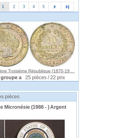
1
2
3
4
5
ime Troisième République (1870-19 ...
 groupe a
25 pièces / 22 prix
des pièces
de Micronésie (1986 - ) Argent