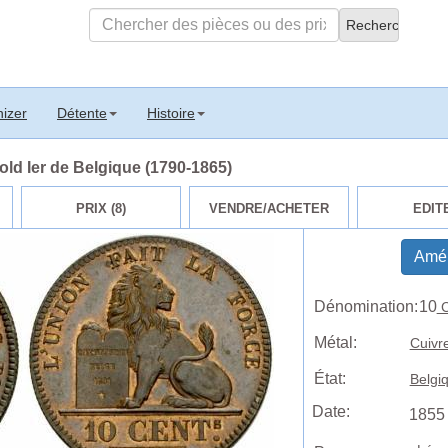
izer
Détente
Histoire
ld Ier de Belgique (1790-1865)
PRIX (8)
VENDRE/ACHETER
EDIT
Amél
Dénomination:
10
C
Métal:
Cuivr
État:
Belgi
Date:
1855