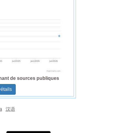
nant de sources publiques
étails
а
汉语