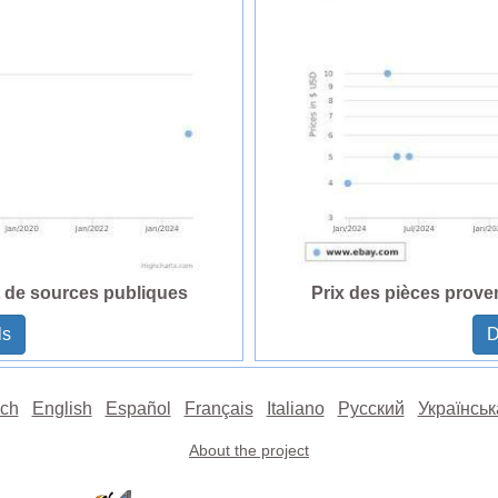
t de sources publiques
Prix des pièces prove
ls
D
ch
English
Español
Français
Italiano
Русский
Українськ
About the project