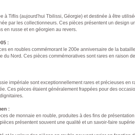
à Tiflis (aujourd'hui Tbilissi, Géorgie) et destinée à être utilis
hée par les collectionneurs. Ces pièces présentent un design u
ons en russe et en géorgien au revers.
05 :
es en roubles commémorant le 200e anniversaire de la bataille d
e du Nord. Ces pièces commémoratives sont rares en raison de le
ssie impériale sont exceptionnellement rares et précieuses en r
mitée. Ces pièces étaient généralement frappées pour des occa
dignitaires.
en :
es de monnaie en rouble, produites à des fins de présentation
 pièces présentent souvent une qualité et un savoir-faire supéri