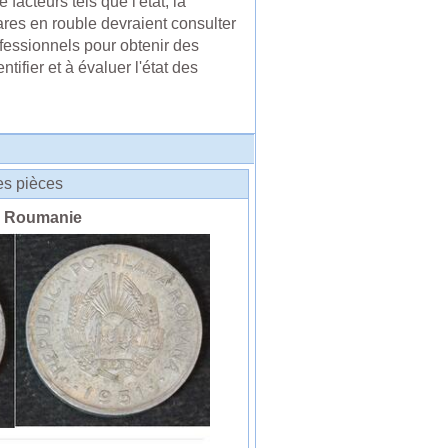
facteurs tels que l'état, la
ares en rouble devraient consulter
essionnels pour obtenir des
tifier et à évaluer l'état des
des pièces
u Roumanie