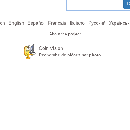
D
ch
English
Español
Français
Italiano
Русский
Українськ
About the project
Coin Vision
Recherche de pièces par photo