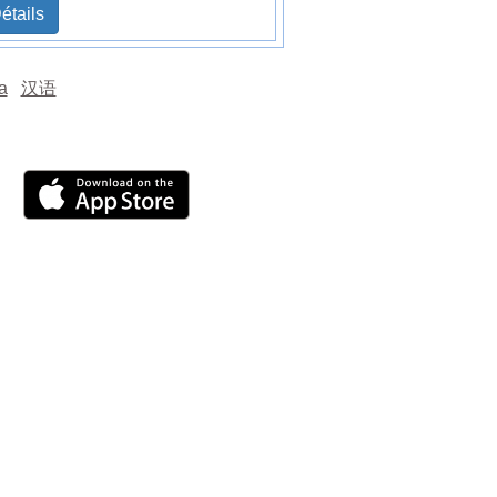
étails
а
汉语