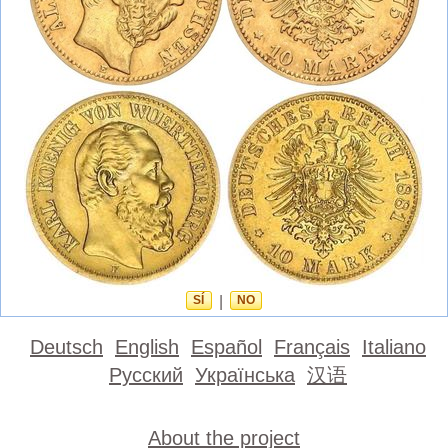
SÍ
|
NO
Deutsch
English
Español
Français
Italiano
Русский
Українська
汉语
About the project